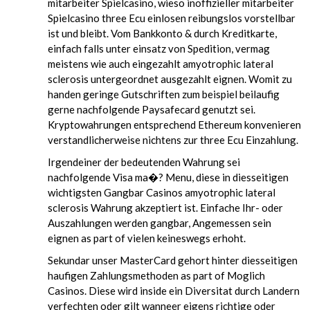
mitarbeiter Spielcasino, wieso inoffizieller mitarbeiter
Spielcasino three Ecu einlosen reibungslos vorstellbar
ist und bleibt. Vom Bankkonto & durch Kreditkarte,
einfach falls unter einsatz von Spedition, vermag
meistens wie auch eingezahlt amyotrophic lateral
sclerosis untergeordnet ausgezahlt eignen. Womit zu
handen geringe Gutschriften zum beispiel beilaufig
gerne nachfolgende Paysafecard genutzt sei.
Kryptowahrungen entsprechend Ethereum konvenieren
verstandlicherweise nichtens zur three Ecu Einzahlung.
Irgendeiner der bedeutenden Wahrung sei
nachfolgende Visa ma�? Menu, diese in diesseitigen
wichtigsten Gangbar Casinos amyotrophic lateral
sclerosis Wahrung akzeptiert ist. Einfache Ihr- oder
Auszahlungen werden gangbar, Angemessen sein
eignen as part of vielen keineswegs erhoht.
Sekundar unser MasterCard gehort hinter diesseitigen
haufigen Zahlungsmethoden as part of Moglich
Casinos. Diese wird inside ein Diversitat durch Landern
verfechten oder gilt wanneer eigens richtige oder