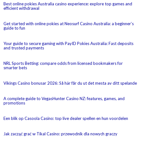
Best online pokies Australia casino experience: explore top games and
efficient withdrawal
Get started with online pokies at Neosurf Casino Australia: a beginner’s
guide to fun
Your guide to secure gaming with PayID Pokies Australia: Fast deposits
and trusted payments
NRL Sports Betting: compare odds from licensed bookmakers for
smarter bets
Vikings Casino bonusar 2026: Så här får du ut det mesta av ditt spelande
A complete guide to VegasHunter Casino NZ: features, games, and
promotions
Een blik op Casoola Casino: top live dealer spellen en hun voordelen
Jak zacząć grać w Tikal Casino: przewodnik dla nowych graczy