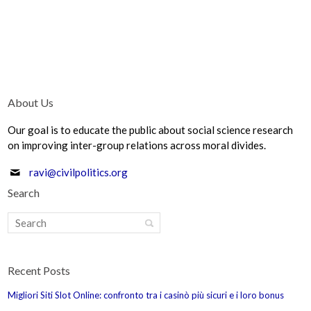
About Us
Our goal is to educate the public about social science research
on improving inter-group relations across moral divides.
ravi@civilpolitics.org
Search
Recent Posts
Migliori Siti Slot Online: confronto tra i casinò più sicuri e i loro bonus