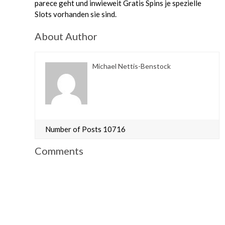
parece geht und inwieweit Gratis Spins je spezielle
Slots vorhanden sie sind.
About Author
Michael Nettis-Benstock
Number of Posts 10716
Comments