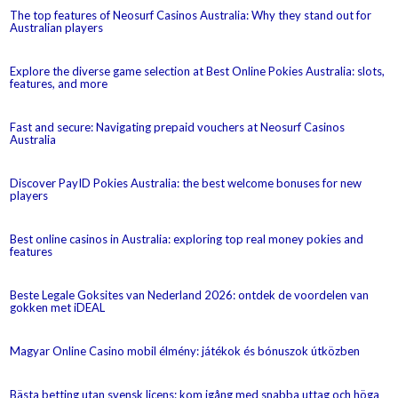
The top features of Neosurf Casinos Australia: Why they stand out for
Australian players
Explore the diverse game selection at Best Online Pokies Australia: slots,
features, and more
Fast and secure: Navigating prepaid vouchers at Neosurf Casinos
Australia
Discover PayID Pokies Australia: the best welcome bonuses for new
players
Best online casinos in Australia: exploring top real money pokies and
features
Beste Legale Goksites van Nederland 2026: ontdek de voordelen van
gokken met iDEAL
Magyar Online Casino mobil élmény: játékok és bónuszok útközben
Bästa betting utan svensk licens: kom igång med snabba uttag och höga