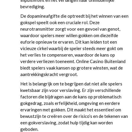
impulsiviteit en het verlangen naar onmiddellijke
bevrediging.
De dopamineafgifte die optreedt bij het winnen van een
gokspel speelt ook een cruciale rol. Deze
neurotransmitter zorgt voor een gevoel van genot,
waardoor spelers meer willen gokken om diezelfde
euforie opnieuw te ervaren. Dit kan leiden tot een
vicieuze cirkel waarbij de speler steeds meer gokt om
het verlies te compenseren, waardoor de kans op
verdere verliezen toeneemt. Online Casino Buitenland
biedt spelers vaak kansen op grotere winsten, wat de
aantrekkingskracht vergroot.
Het is belangrijk om te begrijpen dat niet alle spelers
kwetsbaar zijn voor verslaving. Er zijn verschillende
factoren die bijdragen aan de kans op problematisch
gokgedrag, zoals erfelijkheid, omgeving en eerdere
ervaringen met gokken. Dit maakt het essentieel om
bewustzijn te creëren over de risico’s en de tekenen van
een gokverslaving, zodat hulp tijdig kan worden
geboden.