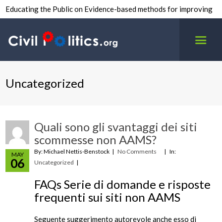
Educating the Public on Evidence-based methods for improving
inter-group civility.
Uncategorized
Quali sono gli svantaggi dei siti
scommesse non AAMS?
By: Michael Nettis-Benstock
No Comments
In:
MAY
06
Uncategorized
FAQs Serie di domande e risposte
frequenti sui siti non AAMS
Seguente suggerimento autorevole anche esso di