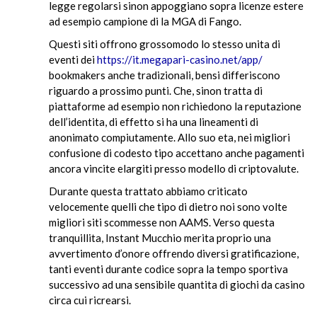
legge regolarsi sinon appoggiano sopra licenze estere
ad esempio campione di la MGA di Fango.
Questi siti offrono grossomodo lo stesso unita di
eventi dei
https://it.megapari-casino.net/app/
bookmakers anche tradizionali, bensi differiscono
riguardo a prossimo punti. Che, sinon tratta di
piattaforme ad esempio non richiedono la reputazione
dell’identita, di effetto si ha una lineamenti di
anonimato compiutamente. Allo suo eta, nei migliori
confusione di codesto tipo accettano anche pagamenti
ancora vincite elargiti presso modello di criptovalute.
Durante questa trattato abbiamo criticato
velocemente quelli che tipo di dietro noi sono volte
migliori siti scommesse non AAMS. Verso questa
tranquillita, Instant Mucchio merita proprio una
avvertimento d’onore offrendo diversi gratificazione,
tanti eventi durante codice sopra la tempo sportiva
successivo ad una sensibile quantita di giochi da casino
circa cui ricrearsi.