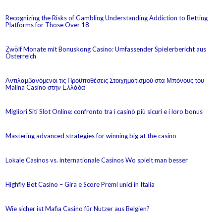
Recognizing the Risks of Gambling Understanding Addiction to Betting
Platforms for Those Over 18
Zwölf Monate mit Bonuskong Casino: Umfassender Spielerbericht aus
Österreich
Αντιλαμβανόμενοι τις Προϋποθέσεις Στοιχηματισμού στα Μπόνους του
Malina Casino στην Ελλάδα
Migliori Siti Slot Online: confronto tra i casinò più sicuri e i loro bonus
Mastering advanced strategies for winning big at the casino
Lokale Casinos vs. internationale Casinos Wo spielt man besser
Highfly Bet Casino – Gira e Score Premi unici in Italia
Wie sicher ist Mafia Casino für Nutzer aus Belgien?