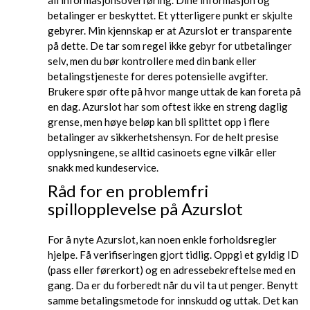
all informasjonsoverføring. Dine informasjon og
betalinger er beskyttet. Et ytterligere punkt er skjulte
gebyrer. Min kjennskap er at Azurslot er transparente
på dette. De tar som regel ikke gebyr for utbetalinger
selv, men du bør kontrollere med din bank eller
betalingstjeneste for deres potensielle avgifter.
Brukere spør ofte på hvor mange uttak de kan foreta på
en dag. Azurslot har som oftest ikke en streng daglig
grense, men høye beløp kan bli splittet opp i flere
betalinger av sikkerhetshensyn. For de helt presise
opplysningene, se alltid casinoets egne vilkår eller
snakk med kundeservice.
Råd for en problemfri
spillopplevelse på Azurslot
For å nyte Azurslot, kan noen enkle forholdsregler
hjelpe. Få verifiseringen gjort tidlig. Oppgi et gyldig ID
(pass eller førerkort) og en adressebekreftelse med en
gang. Da er du forberedt når du vil ta ut penger. Benytt
samme betalingsmetode for innskudd og uttak. Det kan