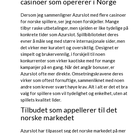
casinoer som opererer i Norge
Dersom jeg sammenligner Azurslot med flere casinoer
for norske spillere, ser jeg noen forskjeller. Mange
tilbyr raske utbetalinger, men sjelden er like tydelige på
konkrete tider som Azurslot. Spillbiblioteket deres
evner å måle seg med større internasjonale sider, men
det virker mer kuratert og oversiktlig. Designet er
simpelt og brukervennlig, i forskjell til noen
konkurrenter som virker kaotiske med for mange
kampanjer på en gang. Når det angår bonuser, er
Azurslot ofte mer direkte. Omsetningskravene deres
virker som oftest fornuftige, sammenliknet med noen
andre som krever svært høye krav. Alt i alt er det et bra
valg for spillere som vil tydelighet og enkelhet, uten at
spillets kvalitet lider.
Tilbudet som appellerer til det
norske markedet
Azurslot har tilpasset seg det norske markedet på mer