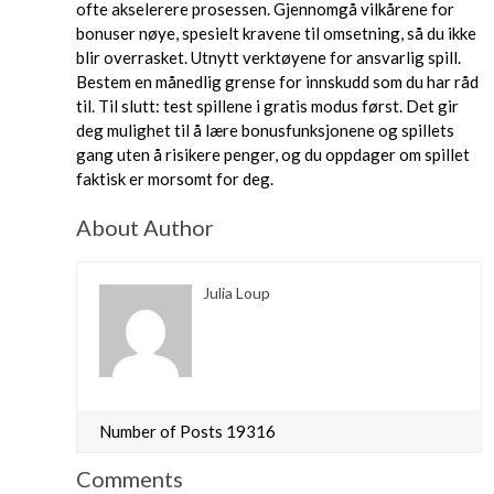
ofte akselerere prosessen. Gjennomgå vilkårene for
bonuser nøye, spesielt kravene til omsetning, så du ikke
blir overrasket. Utnytt verktøyene for ansvarlig spill.
Bestem en månedlig grense for innskudd som du har råd
til. Til slutt: test spillene i gratis modus først. Det gir
deg mulighet til å lære bonusfunksjonene og spillets
gang uten å risikere penger, og du oppdager om spillet
faktisk er morsomt for deg.
About Author
Julia Loup
Number of Posts 19316
Comments