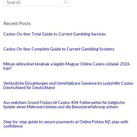
Recent Posts
Casino On-line: Total Guide to Current Gambling Services
Casino On-line: Complete Guide to Current Gambling Systems
Milyen előnyöket kínálnak a legális Magyar Online Casino oldalak 2026-
ban?
Verlässliche Einzahlungen und Unmittelbare Gewinne im LuckyHills Casino
Deutschland für Deutschland
Aus welchem Grund Fridayroll Casino 404-Fehlerseiten für belgische
Spieler einen Mehrwert bieten und die Benutzererfahrung sichern
Step-by-step guide to secure payments at Online Pokies NZ: play with
confidence