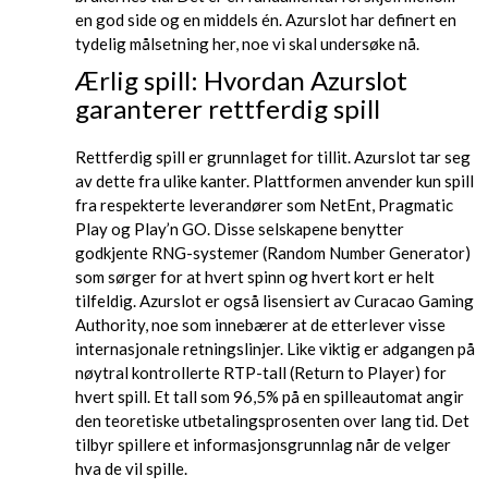
en god side og en middels én. Azurslot har definert en
tydelig målsetning her, noe vi skal undersøke nå.
Ærlig spill: Hvordan Azurslot
garanterer rettferdig spill
Rettferdig spill er grunnlaget for tillit. Azurslot tar seg
av dette fra ulike kanter. Plattformen anvender kun spill
fra respekterte leverandører som NetEnt, Pragmatic
Play og Play’n GO. Disse selskapene benytter
godkjente RNG-systemer (Random Number Generator)
som sørger for at hvert spinn og hvert kort er helt
tilfeldig. Azurslot er også lisensiert av Curacao Gaming
Authority, noe som innebærer at de etterlever visse
internasjonale retningslinjer. Like viktig er adgangen på
nøytral kontrollerte RTP-tall (Return to Player) for
hvert spill. Et tall som 96,5% på en spilleautomat angir
den teoretiske utbetalingsprosenten over lang tid. Det
tilbyr spillere et informasjonsgrunnlag når de velger
hva de vil spille.