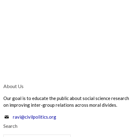
About Us
Our goal is to educate the public about social science research
on improving inter-group relations across moral divides.
ravi@civilpolitics.org
Search