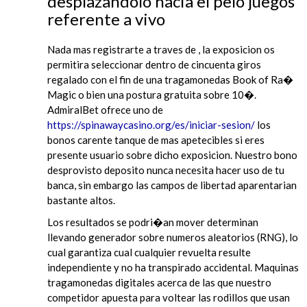
desplazandolo hacia el pelo juegos
referente a vivo
Nada mas registrarte a traves de , la exposicion os
permitira seleccionar dentro de cincuenta giros
regalado con el fin de una tragamonedas Book of Ra�
Magic o bien una postura gratuita sobre 10�.
AdmiralBet ofrece uno de
https://spinawaycasino.org/es/iniciar-sesion/
los
bonos carente tanque de mas apetecibles si eres
presente usuario sobre dicho exposicion. Nuestro bono
desprovisto deposito nunca necesita hacer uso de tu
banca, sin embargo las campos de libertad aparentarian
bastante altos.
Los resultados se podri�an mover determinan
llevando generador sobre numeros aleatorios (RNG), lo
cual garantiza cual cualquier revuelta resulte
independiente y no ha transpirado accidental. Maquinas
tragamonedas digitales acerca de las que nuestro
competidor apuesta para voltear las rodillos que usan