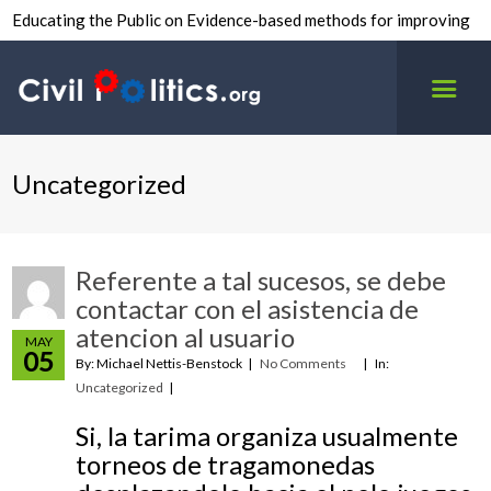
Educating the Public on Evidence-based methods for improving
inter-group civility.
Uncategorized
Referente a tal sucesos, se debe
contactar con el asistencia de
atencion al usuario
MAY
05
By: Michael Nettis-Benstock
No Comments
In:
Uncategorized
Si, la tarima organiza usualmente
torneos de tragamonedas