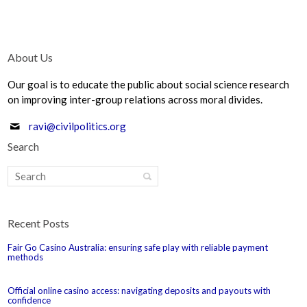
About Us
Our goal is to educate the public about social science research
on improving inter-group relations across moral divides.
ravi@civilpolitics.org
Search
Recent Posts
Fair Go Casino Australia: ensuring safe play with reliable payment
methods
Official online casino access: navigating deposits and payouts with
confidence