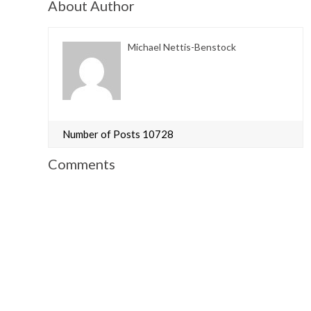
About Author
Michael Nettis-Benstock
Number of Posts 10728
Comments