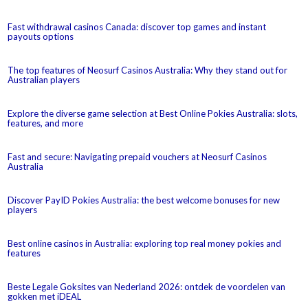
Fast withdrawal casinos Canada: discover top games and instant
payouts options
The top features of Neosurf Casinos Australia: Why they stand out for
Australian players
Explore the diverse game selection at Best Online Pokies Australia: slots,
features, and more
Fast and secure: Navigating prepaid vouchers at Neosurf Casinos
Australia
Discover PayID Pokies Australia: the best welcome bonuses for new
players
Best online casinos in Australia: exploring top real money pokies and
features
Beste Legale Goksites van Nederland 2026: ontdek de voordelen van
gokken met iDEAL