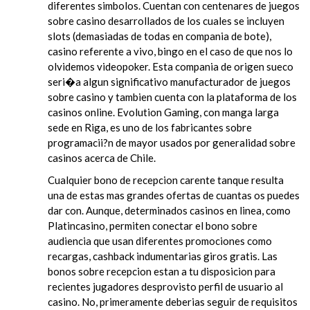
diferentes simbolos. Cuentan con centenares de juegos
sobre casino desarrollados de los cuales se incluyen
slots (demasiadas de todas en compania de bote),
casino referente a vivo, bingo en el caso de que nos lo
olvidemos videopoker. Esta compania de origen sueco
seri�a algun significativo manufacturador de juegos
sobre casino y tambien cuenta con la plataforma de los
casinos online. Evolution Gaming, con manga larga
sede en Riga, es uno de los fabricantes sobre
programacii?n de mayor usados por generalidad sobre
casinos acerca de Chile.
Cualquier bono de recepcion carente tanque resulta
una de estas mas grandes ofertas de cuantas os puedes
dar con. Aunque, determinados casinos en linea, como
Platincasino, permiten conectar el bono sobre
audiencia que usan diferentes promociones como
recargas, cashback indumentarias giros gratis. Las
bonos sobre recepcion estan a tu disposicion para
recientes jugadores desprovisto perfil de usuario al
casino. No, primeramente deberias seguir de requisitos