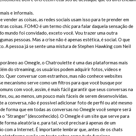
mais e informais.
te vender as coisas, as redes sociais usam isso para te prender em
outras coisas. FOMO é um termo chic para falar daquela sensação de
do mundo foi convidado, exceto você. Vou trazer uma outra
umas pessoas. Mas a crise não é apenas estética, é social. O que
ito. A pessoa já se sente uma mistura de Stephen Hawking com Neil
mporâneo ao Omegle, o Chatroulette é uma das plataformas mais
lém do streaming, os usuários podem adquirir fotos, vídeos e
to. Quer conversar com estranhos, mas não conhece websites
e mecanismo serve como um filtros para que você busque por
omuns com você, assim, é mais fácil garantir que seus conversas na
tes, ou, ao menos, um pouco mais fáceis de serem desenvolvidas.
e a conversa, não é possível adicionar foto de perfil ou até mesmo
, de forma que em todas as conversas no Omegle você sempre será
a o “Stranger” (desconhecido). O Omegle é um site que serve para
 forma aleatória e, para tal, você precisará apenas de um
 com a Internet. É importante lembrar que, antes de os chats