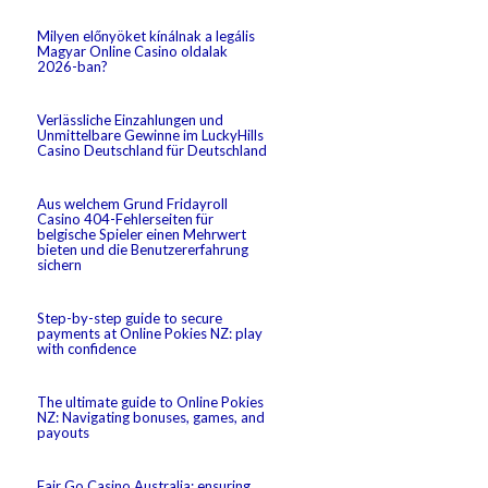
Milyen előnyöket kínálnak a legális
Magyar Online Casino oldalak
2026-ban?
Verlässliche Einzahlungen und
Unmittelbare Gewinne im LuckyHills
Casino Deutschland für Deutschland
Aus welchem Grund Fridayroll
Casino 404-Fehlerseiten für
belgische Spieler einen Mehrwert
bieten und die Benutzererfahrung
sichern
Step-by-step guide to secure
payments at Online Pokies NZ: play
with confidence
The ultimate guide to Online Pokies
NZ: Navigating bonuses, games, and
payouts
Fair Go Casino Australia: ensuring