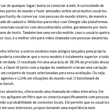
sar de qualquer lugar; basta se conectar à web. A curiosidade de
tes partes do mundo e fazer amizades online atrai muitos usuários.
portunity de conversar com pessoas do mundo inteiro, de maneira
dade de cadastro. Websites parecidos com Omegle são plataformas
conectam usuários com desconhecidos online, geralmente por meio
ens de texto. Também tem uma versão mobile, caso o usuário queira
or isso, é o melhor site para vídeo chamada com pessoas aleatórias
nho inferior a outros modelos mais antigos lançados pela própria
o poderia considerar que o novo modelo é totalmente superior a tudo
o é verdade. O resultado foi uma acurácia de 38.3% de precisão desse
o, a Open IA junto com a equipe do swebench criaram uma variação
um conjunto de issues selecionadas para essa avaliação. Ou seja,
s agentes e LLMs em situações do mundo real. O benchmark de
we-bench.
res aleatórios, oferecendo uma chamada de vídeo interativa. Ele
ios apliquem um filtro que os conecta especificamente com pessoas
ndo a probabilidade de conexões locais. Ele permite que os usuários
e em seus interesses, proporcionando uma experiência mais