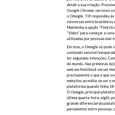
desde a sua criação. Pressi
Google Chrome; um novo conj
o Omegle, Tilt respondeu às 
conversas entre brasileiros 
Mantenha a opção “Find stra
“Video” para começar a con
utilizadas por pessoas mal-
Em tese, o Omegle só pode s
conteúdo sensível inesperad
ter segundas intenções. Co
do mundo. Nas primeiras liçõ
web em html.Você vai ser mel
precisamente o que é que voc
websites acredita-se ser o m
plataforma quando tinha 18 a
O Omegle, principal platafo
última quarta-feira, eight, 
grande diferencial da platafo
pareamento entre pessoas, 