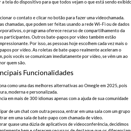
 a tela do dispositivo para que todos vejam o que está sendo exibid
lecionar o contato e clicar no botão para fazer uma videochamada.
 as chamadas, que podem ser feitas usando a rede Wi-Fi ou de dados
orporativos, o programa oferece recurso de compartilhamento da
os participantes. Outros bate-papos por vídeo também estão
pressionante. Por isso, as pessoas hoje escolhem cada vez mais o
apos por vídeo. As roletas de bate-papo realmente aceleram o
, pois vocês se comunicam imediatamente por vídeo, se vêm um ao
hor quem são.
incipais Funcionalidades
iona como uma das melhores alternativas ao Omegle em 2025, pois
ura, moderna e personalizada.
ncia em mais de 300 idiomas apenas com a ajuda de sua comunidade
ipar de um chat com outra pessoa, entrar em uma sala com um grupo
ntrar em uma sala de bate-papo com chamada de vídeo.
erar quase uma dúzia de aplicativos de videoconferência, decidimos
tentemente bem e oferecem recursos de destaque que os diferenciam