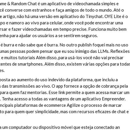
ame & Random Chat é um aplicativo de videochamada simples e
ocê converse com estranhos e faça amigos de todo o mundo. Até o
 artigo, não há uma versão em aplicativo do Tinychat. OYE Lite é o
apo e namoro ao vivo para celular, onde você pode encontrar uma
rsar e fazer videochamadas em tempo precise. Funciona muito bem
enha para ajudar os usuários a se sentirem seguros.
 burra e não sabe que é burra. No outro publish foquei mais no uso
gumas pessoas podem pensar que eu sou inimigo das LLMs. Reflexões
e muitos tutoriais Além disso, para usá-los você não vai precisar
entes de smartphones. Além disso, existem várias opções para toda
es.
posta ao aumento do uso indevido da plataforma, que incluiu a
s das transmissões ao vivo. O app fornece a opção de cobrança pela
 para quem faz mentorias. Esse link permite a quem acessa marcar um
 Tenha acesso a todas as vantagens de um aplicativo Empreender.
ncipais plataformas de ecommerce Agilize o processo de marcar
to para quem quer simplicidade, mas com recursos eficazes de chat e
ta um computador ou dispositivo móvel que esteja conectado an