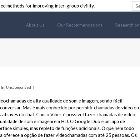
ed methods for improving inter-group civility.
About Us
Our Recommendations
Research on C
In:
Uncategorized
deochamadas de alta qualidade de som e imagem, sendo fácil
onversar. Mas é mais conhecido por permitir chamadas de vídeo ou
 através do chat. Com o Viber, é possível fazer chamadas de vídeo
qualidade de som e imagem em HD. O Google Duo é um app de
face simples, mas repleto de funções adicionais. O que nem todo
a oferece a opção de fazer videochamadas com até 25 pessoas. Os