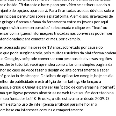
one o botão F8 durante o bate-papo por vídeo se estiver usando o
unto de opções aparecerá. Para tirar todas as suas dúvidas sobre
principais perguntas sobre a plataforma. Além disso, gravações de
e gringos fizeram a fama da ferramenta entre os jovens por aqui.
ngers with common pursuits” selecionada e clique em “Text” ou
versar com alguém. Informações trocadas nas conversas podem ser
intencionadas para cometer crimes, por exemplo.
er acessado por maiores de 18 anos, sobretudo por causa do
o que pode surgir na tela, pois muitos usuários da plataforma podem
m o Omegle, você pode conversar com pessoas de diversas regiões
es deste tutorial, você aprendeu como criar uma simples página da
hor no caso de você fazer o design do site corretamente e saber
ê gostaria de alcançar. Detalhes do aplicativo omegle, hoje em dia
elhor de publicidade e estratégia de marketing. Ele lançou a
nos, e criou o Omegle para ser um “pátio de conversas na internet”.
rma que ligava pessoas aleatórias na web teve seu fim decretado na
por seu fundador Leif K-Brooks, o site estava no ar desde 2009. O
rma está no uso de inteligência artificial para melhorar o
com base em interesses comuns e comportamento.