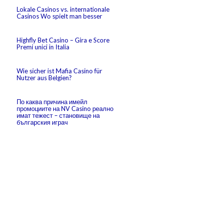
Lokale Casinos vs. internationale
Casinos Wo spielt man besser
Highfly Bet Casino – Gira e Score
Premi unici in Italia
Wie sicher ist Mafia Casino für
Nutzer aus Belgien?
По каква причина имейл
промоциите на NV Casino реално
имат тежест – становище на
българския играч