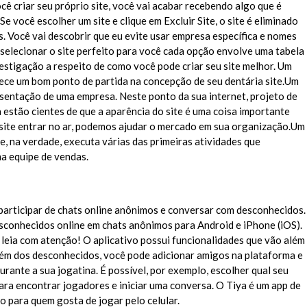
ê criar seu próprio site, você vai acabar recebendo algo que é
Se você escolher um site e clique em Excluir Site, o site é eliminado
os. Você vai descobrir que eu evite usar empresa específica e nomes
 selecionar o site perfeito para você cada opção envolve uma tabela
vestigação a respeito de como você pode criar seu site melhor. Um
rece um bom ponto de partida na concepção de seu dentária site.Um
esentação de uma empresa. Neste ponto da sua internet, projeto de
 estão cientes de que a aparência do site é uma coisa importante
 site entrar no ar, podemos ajudar o mercado em sua organização.Um
, na verdade, executa várias das primeiras atividades que
a equipe de vendas.
a participar de chats online anônimos e conversar com desconhecidos.
sconhecidos online em chats anônimos para Android e iPhone (iOS).
leia com atenção! O aplicativo possui funcionalidades que vão além
lém dos desconhecidos, você pode adicionar amigos na plataforma e
durante a sua jogatina. É possível, por exemplo, escolher qual seu
ra encontrar jogadores e iniciar uma conversa. O Tiya é um app de
o para quem gosta de jogar pelo celular.