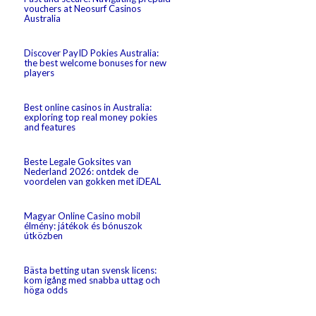
vouchers at Neosurf Casinos
Australia
Discover PayID Pokies Australia:
the best welcome bonuses for new
players
Best online casinos in Australia:
exploring top real money pokies
and features
Beste Legale Goksites van
Nederland 2026: ontdek de
voordelen van gokken met iDEAL
Magyar Online Casino mobil
élmény: játékok és bónuszok
útközben
Bästa betting utan svensk licens:
kom igång med snabba uttag och
höga odds