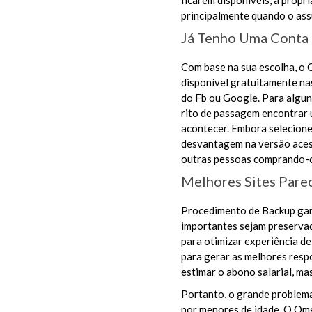
ficarem disponíveis, a próp
principalmente quando o ass
Já Tenho Uma Conta
Com base na sua escolha, o 
disponível gratuitamente nas
do Fb ou Google. Para algun
rito de passagem encontrar 
acontecer. Embora selecione
desvantagem na versão acess
outras pessoas comprando-
Melhores Sites Par
Procedimento de Backup gar
importantes sejam preservado
para otimizar experiência d
para gerar as melhores respo
estimar o abono salarial, ma
Portanto, o grande problema
por menores de idade. O Ome