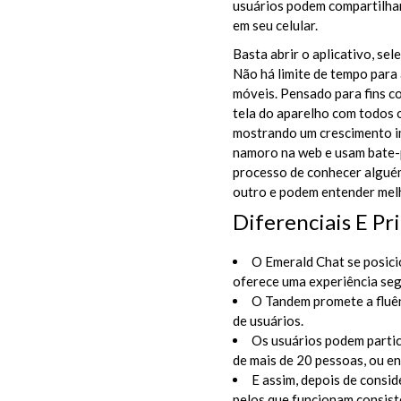
usuários podem compartilhar
em seu celular.
Basta abrir o aplicativo, se
Não há limite de tempo para
móveis. Pensado para fins c
tela do aparelho com todos 
mostrando um crescimento im
namoro na web e usam bate-p
processo de conhecer alguém
outro e podem entender mel
Diferenciais E Pr
O Emerald Chat se posic
oferece uma experiência seg
O Tandem promete a fluê
de usuários.
Os usuários podem partic
de mais de 20 pessoas, ou e
E assim, depois de consid
pelos que funcionam consis