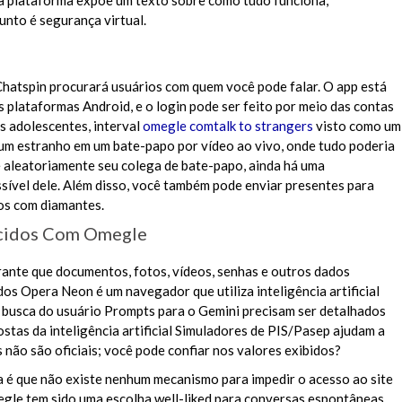
ria plataforma expõe um texto sobre como tudo funciona,
unto é segurança virtual.
Chatspin procurará usuários com quem você pode falar. O app está
 plataformas Android, e o login pode ser feito por meio das contas
s adolescentes, interval
omegle comtalk to strangers
visto como um
um estranho em um bate-papo por vídeo ao vivo, onde tudo poderia
 aleatoriamente seu colega de bate-papo, ainda há uma
ível dele. Além disso, você também pode enviar presentes para
os com diamantes.
ecidos Com Omegle
ante que documentos, fotos, vídeos, senhas e outros dados
s Opera Neon é um navegador que utiliza inteligência artificial
e busca do usuário Prompts para o Gemini precisam ser detalhados
stas da inteligência artificial Simuladores de PIS/Pasep ajudam a
s não são oficiais; você pode confiar nos valores exibidos?
 é que não existe nenhum mecanismo para impedir o acesso ao site
gle tem sido uma escolha well-liked para conversas espontâneas