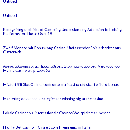
Untitled
Untitled
Recognizing the Risks of Gambling Understanding Addiction to Betting
Platforms for Those Over 18
Zwölf Monate mit Bonuskong Casino: Umfassender Spielerbericht aus
Österreich
Αντιλαμβανόμενοι τις Προϋποθέσεις Στοιχηματισμού στα Μπόνους του
Malina Casino στην Ελλάδα
Migliori Siti Slot Online: confronto tra i casinò più sicuri e i loro bonus
Mastering advanced strategies for winning big at the casino
Lokale Casinos vs. internationale Casinos Wo spielt man besser
Highfly Bet Casino – Gira e Score Premi unici in Italia