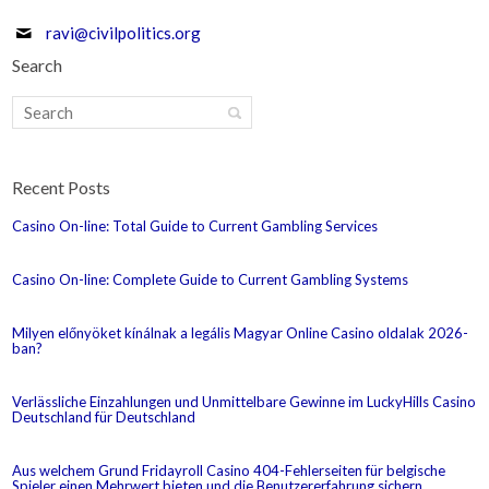
ravi@civilpolitics.org
Search
Recent Posts
Casino On-line: Total Guide to Current Gambling Services
Casino On-line: Complete Guide to Current Gambling Systems
Milyen előnyöket kínálnak a legális Magyar Online Casino oldalak 2026-
ban?
Verlässliche Einzahlungen und Unmittelbare Gewinne im LuckyHills Casino
Deutschland für Deutschland
Aus welchem Grund Fridayroll Casino 404-Fehlerseiten für belgische
Spieler einen Mehrwert bieten und die Benutzererfahrung sichern