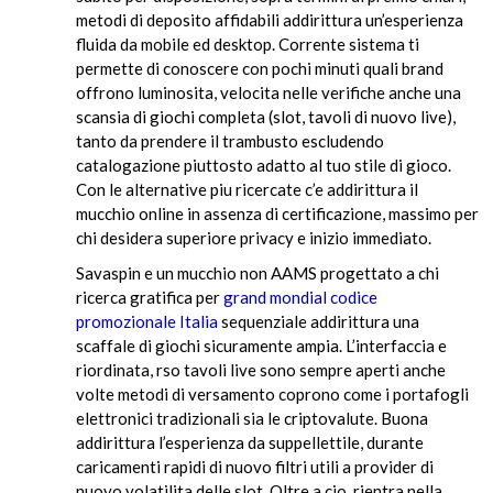
metodi di deposito affidabili addirittura un’esperienza
fluida da mobile ed desktop. Corrente sistema ti
permette di conoscere con pochi minuti quali brand
offrono luminosita, velocita nelle verifiche anche una
scansia di giochi completa (slot, tavoli di nuovo live),
tanto da prendere il trambusto escludendo
catalogazione piuttosto adatto al tuo stile di gioco.
Con le alternative piu ricercate c’e addirittura il
mucchio online in assenza di certificazione, massimo per
chi desidera superiore privacy e inizio immediato.
Savaspin e un mucchio non AAMS progettato a chi
ricerca gratifica per
grand mondial codice
promozionale Italia
sequenziale addirittura una
scaffale di giochi sicuramente ampia. L’interfaccia e
riordinata, rso tavoli live sono sempre aperti anche
volte metodi di versamento coprono come i portafogli
elettronici tradizionali sia le criptovalute. Buona
addirittura l’esperienza da suppellettile, durante
caricamenti rapidi di nuovo filtri utili a provider di
nuovo volatilita delle slot. Oltre a cio, rientra nella