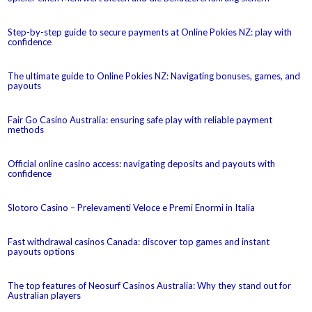
Step-by-step guide to secure payments at Online Pokies NZ: play with
confidence
The ultimate guide to Online Pokies NZ: Navigating bonuses, games, and
payouts
Fair Go Casino Australia: ensuring safe play with reliable payment
methods
Official online casino access: navigating deposits and payouts with
confidence
Slotoro Casino – Prelevamenti Veloce e Premi Enormi in Italia
Fast withdrawal casinos Canada: discover top games and instant
payouts options
The top features of Neosurf Casinos Australia: Why they stand out for
Australian players