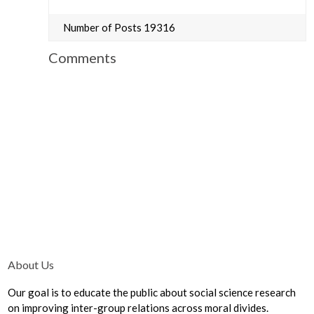
Number of Posts 19316
Comments
About Us
Our goal is to educate the public about social science research
on improving inter-group relations across moral divides.