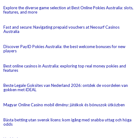
Explore the diverse game selection at Best Online Pokies Australia: slots,
features, and more
Fast and secure: Navigating prepaid vouchers at Neosurf Casinos
Australia
Discover PayID Pokies Australia: the best welcome bonuses for new
players
Best online casinos in Australia: exploring top real money pokies and
features
Beste Legale Goksites van Nederland 2026: ontdek de voordelen van
gokken met iDEAL
Magyar Online Casino mobil élmény: játékok és bónuszok útközben
Bästa betting utan svensk licens: kom igång med snabba uttag och höga
odds