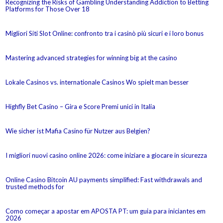
Recognizing the Risks of Gambling Understanding Addiction to Betting
Platforms for Those Over 18
Migliori Siti Slot Online: confronto tra i casinò più sicuri e i loro bonus
Mastering advanced strategies for winning big at the casino
Lokale Casinos vs. internationale Casinos Wo spielt man besser
Highfly Bet Casino – Gira e Score Premi unici in Italia
Wie sicher ist Mafia Casino für Nutzer aus Belgien?
I migliori nuovi casino online 2026: come iniziare a giocare in sicurezza
Online Casino Bitcoin AU payments simplified: Fast withdrawals and
trusted methods for
Como começar a apostar em APOSTA PT: um guia para iniciantes em
2026