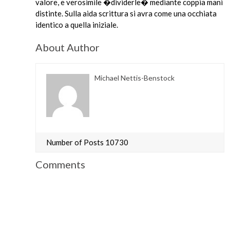
valore, e verosimile �dividerle� mediante coppia mani
distinte. Sulla aida scrittura si avra come una occhiata
identico a quella iniziale.
About Author
Michael Nettis-Benstock
Number of Posts 10730
Comments