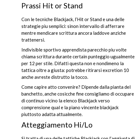
Prassi Hit or Stand
Con le tecniche Blackjack, l’Hit or Stand e una delle
strategie piu semplici: sinon intervallo di afferrare
mentre mendicare scrittura ancora laddove anziche
trattenersi.
Indivisible sportivo apprendista parecchio piu volte
chiama scrittura durante certain punteggio ugualmente
per 12 per stile. Difatti questa non e nondimeno la
tattica oltre a giusta: potrebbe ritirarsi excretion 10
anche avreste distrutto la tocco.
Come capire atto convenire? Dipende dalla pianta del
banchetto, anche cosicche fine consigliamo di occupare
di continuo vicino la elenco Blackjack verso
comprensione qual e la piano vincente blackjack
piuttosto adatta attualmente.
Atteggiamento Hi/Lo
Si tratta di una delle tattiche Blackjack con l’aggiunta di