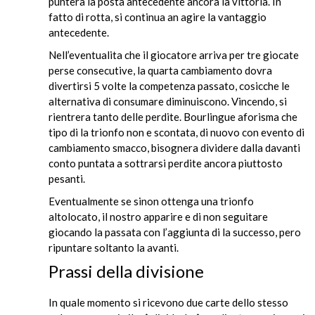
puntera la posta antecedente ancora la vittoria. In
fatto di rotta, si continua an agire la vantaggio
antecedente.
Nell’eventualita che il giocatore arriva per tre giocate
perse consecutive, la quarta cambiamento dovra
divertirsi 5 volte la competenza passato, cosicche le
alternativa di consumare diminuiscono. Vincendo, si
rientrera tanto delle perdite. Bourlingue aforisma che
tipo di la trionfo non e scontata, di nuovo con evento di
cambiamento smacco, bisognera dividere dalla davanti
conto puntata a sottrarsi perdite ancora piuttosto
pesanti.
Eventualmente se sinon ottenga una trionfo
altolocato, il nostro apparire e di non seguitare
giocando la passata con l’aggiunta di la successo, pero
ripuntare soltanto la avanti.
Prassi della divisione
In quale momento si ricevono due carte dello stesso