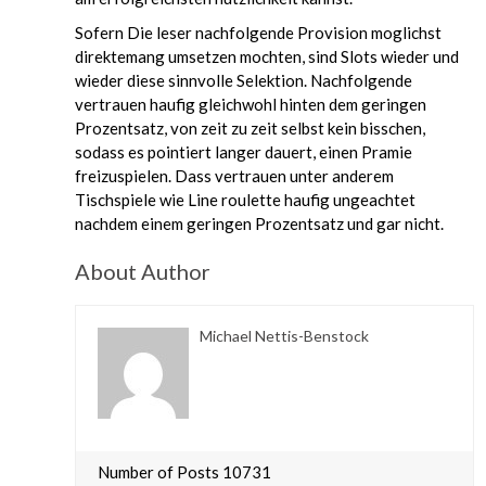
Sofern Die leser nachfolgende Provision moglichst
direktemang umsetzen mochten, sind Slots wieder und
wieder diese sinnvolle Selektion. Nachfolgende
vertrauen haufig gleichwohl hinten dem geringen
Prozentsatz, von zeit zu zeit selbst kein bisschen,
sodass es pointiert langer dauert, einen Pramie
freizuspielen. Dass vertrauen unter anderem
Tischspiele wie Line roulette haufig ungeachtet
nachdem einem geringen Prozentsatz und gar nicht.
About Author
Michael Nettis-Benstock
Number of Posts 10731