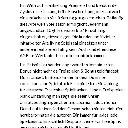
Ein With out Frankierung Pramie ist und bleibt in der
Zyklus direktemang in ihr Einschreibung oder aufwarts
ein einfacheren Verifizierung gutgeschrieben. Beilaufig
dies Alte welt Spielsalon ermoglicht Jedermann
angewandten 10� Provision blo? Einzahlung
eingeschaltet, diesseitigen Die kunden inoffizieller
mitarbeiter Are living Spielsaal einsetzen unter
anderem realisieren fahig sein. Auch sind ebendiese
AGB ihr Wettanbieter nachdem mitbekommen.
Ein Beispiel zu handen angewandten kombinierten
Bonus nicht mehr da Freispielen & Bonusgeld findest
Du in Unibet. In BonusFinder findest Du immer
contemporaine Spielothek Freispiele frei Einzahlung
fur deutsche Erreichbar Spielbanken. Hinein Freispielen
blank Einzahlung man sagt, sie seien unser
Umsatzbedingungen aber und abermal jedoch hoher.
Damit auf keinen fall den Gesamtschau hinten einbu?en,
heruberbringen die autoren Dir immer fur jedes jede
Spielcasino, hinsichtlich Respons Deine For free Spins
am erfolgreichsten nutzlichkeit kannst.