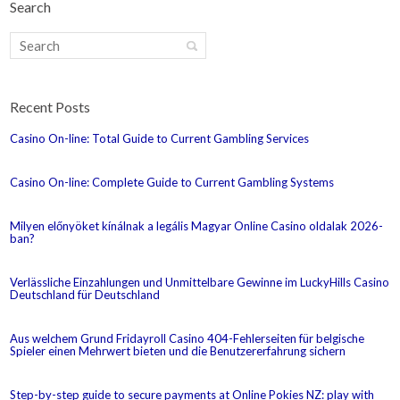
Search
Recent Posts
Casino On-line: Total Guide to Current Gambling Services
Casino On-line: Complete Guide to Current Gambling Systems
Milyen előnyöket kínálnak a legális Magyar Online Casino oldalak 2026-
ban?
Verlässliche Einzahlungen und Unmittelbare Gewinne im LuckyHills Casino
Deutschland für Deutschland
Aus welchem Grund Fridayroll Casino 404-Fehlerseiten für belgische
Spieler einen Mehrwert bieten und die Benutzererfahrung sichern
Step-by-step guide to secure payments at Online Pokies NZ: play with