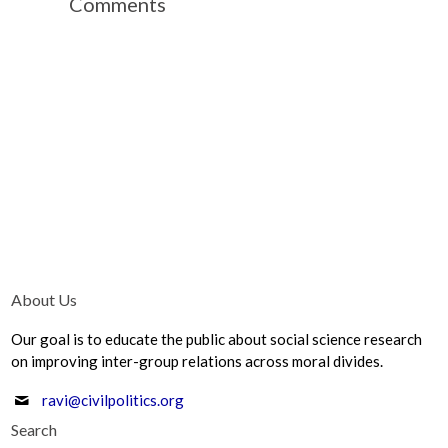
Comments
About Us
Our goal is to educate the public about social science research
on improving inter-group relations across moral divides.
ravi@civilpolitics.org
Search