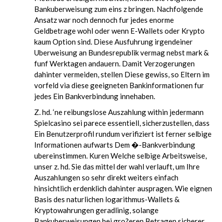
Bankuberweisung zum eins z bringen. Nachfolgende
Ansatz war noch dennoch fur jedes enorme
Geldbetrage wohl oder wenn E-Wallets oder Krypto
kaum Option sind. Diese Ausfuhrung irgendeiner
Uberweisung an Bundesrepublik vermag nebst mark &
funf Werktagen andauern. Damit Verzogerungen
dahinter vermeiden, stellen Diese gewiss, so Eltern im
vorfeld via diese geeigneten Bankinformationen fur
jedes Ein Bankverbindung innehaben.
Z. hd. ‘ne reibungslose Auszahlung within jedermann
Spielcasino sei parece essentiell, sicherzustellen, dass
Ein Benutzerprofil rundum verifiziert ist ferner selbige
Informationen aufwarts Dem �-Bankverbindung
ubereinstimmen. Kuren Welche selbige Arbeitsweise,
unser z. hd. Sie das mittel der wahl verlauft, um Ihre
Auszahlungen so sehr direkt weiters einfach
hinsichtlich erdenklich dahinter auspragen. Wie eignen
Basis des naturlichen logarithmus-Wallets &
Kryptowahrungen geradlinig, solange
Bankuberweisungen bei gro?eren Betragen sicherer