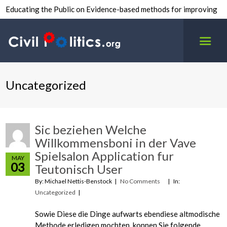
Educating the Public on Evidence-based methods for improving
inter-group civility.
Uncategorized
Sic beziehen Welche
Willkommensboni in der Vave
Spielsalon Application fur
MAY
03
Teutonisch User
By: Michael Nettis-Benstock
No Comments
In:
Uncategorized
Sowie Diese die Dinge aufwarts ebendiese altmodische
Methode erledigen mochten, konnen Sie folgende