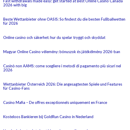
Fast withdrawals made easy: get started at Best Online Casino Canada
2026 with big
Beste Wettanbieter ohne OASIS: So findest du die besten Fußballwetten
für 2026
Online casino och säkerhet: hur du spelar tryggt och skyddat
Magyar Online Casino vélemény: bónuszok és játékélmény 2026-ban
Casinò non AAMS: come scegliere i metodi di pagamento più sicuri nel
2026
Wettanbieter Österreich 2026: Die angesagtesten Spiele und Features
für Casino-Fans
Casino Mafia – De offres exceptionnels uniquement en France
Kosteloos Bankieren bij GoldRun Casino in Nederland