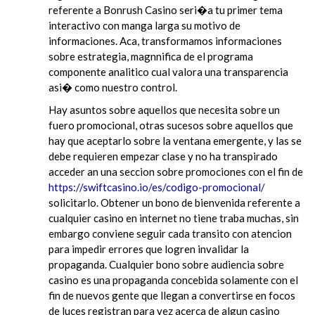
referente a Bonrush Casino seri�a tu primer tema
interactivo con manga larga su motivo de
informaciones. Aca, transformamos informaciones
sobre estrategia, magnnifica de el programa
componente analitico cual valora una transparencia
asi� como nuestro control.
Hay asuntos sobre aquellos que necesita sobre un
fuero promocional, otras sucesos sobre aquellos que
hay que aceptarlo sobre la ventana emergente, y las se
debe requieren empezar clase y no ha transpirado
acceder an una seccion sobre promociones con el fin de
https://swiftcasino.io/es/codigo-promocional/
solicitarlo. Obtener un bono de bienvenida referente a
cualquier casino en internet no tiene traba muchas, sin
embargo conviene seguir cada transito con atencion
para impedir errores que logren invalidar la
propaganda. Cualquier bono sobre audiencia sobre
casino es una propaganda concebida solamente con el
fin de nuevos gente que llegan a convertirse en focos
de luces registran para vez acerca de algun casino