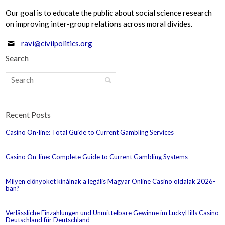
Our goal is to educate the public about social science research
on improving inter-group relations across moral divides.
ravi@civilpolitics.org
Search
Recent Posts
Casino On-line: Total Guide to Current Gambling Services
Casino On-line: Complete Guide to Current Gambling Systems
Milyen előnyöket kínálnak a legális Magyar Online Casino oldalak 2026-
ban?
Verlässliche Einzahlungen und Unmittelbare Gewinne im LuckyHills Casino
Deutschland für Deutschland