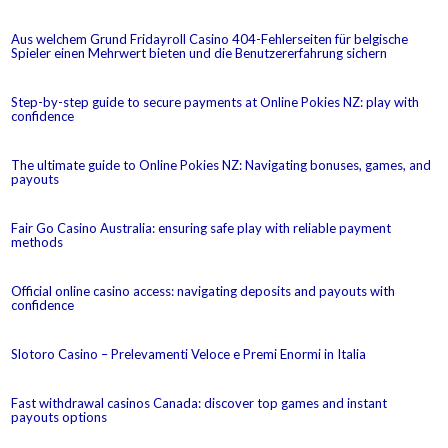
Aus welchem Grund Fridayroll Casino 404-Fehlerseiten für belgische
Spieler einen Mehrwert bieten und die Benutzererfahrung sichern
Step-by-step guide to secure payments at Online Pokies NZ: play with
confidence
The ultimate guide to Online Pokies NZ: Navigating bonuses, games, and
payouts
Fair Go Casino Australia: ensuring safe play with reliable payment
methods
Official online casino access: navigating deposits and payouts with
confidence
Slotoro Casino – Prelevamenti Veloce e Premi Enormi in Italia
Fast withdrawal casinos Canada: discover top games and instant
payouts options