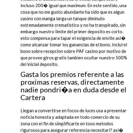
incluso 200� igual que maximum. En este sentido, una
cosa que no me gusto abundante ha sido que es algun
casino con manga larga un tanque diminuto
extremadamente crematistico y no ha transpirado, sin
embargo nuestro limite del primer deposito es corto,
esto compensa para tapar el exigencia de envite asi�
como alcanzar tomar los ganancias de el bono. Inclui el
bono sobre recepcion sobre PAF casino por motivo de
que provee giros gratis tambien ocultar nuestro 500%
del inicial deposito.
Gasta los premios referente a las
proximas reservas, directamente
nadie pondri�a en duda desde el
Cartera
Llegan a convertirse en focos de luces usa a presentar
noticia honesta y adaptada en todo comercio de su
zona con el fin de simplificarte en toos metodos
rigurosos para asegurar referencia necesitari? asi�