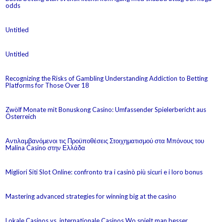
odds
Untitled
Untitled
Recognizing the Risks of Gambling Understanding Addiction to Betting
Platforms for Those Over 18
Zwölf Monate mit Bonuskong Casino: Umfassender Spielerbericht aus
Österreich
Αντιλαμβανόμενοι τις Προϋποθέσεις Στοιχηματισμού στα Μπόνους του
Malina Casino στην Ελλάδα
Migliori Siti Slot Online: confronto tra i casinò più sicuri e i loro bonus
Mastering advanced strategies for winning big at the casino
Lokale Casinos vs. internationale Casinos Wo spielt man besser