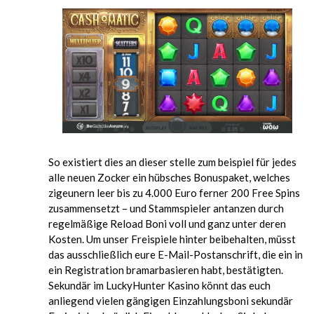
So existiert dies an dieser stelle zum beispiel für jedes
alle neuen Zocker ein hübsches Bonuspaket, welches
zigeunern leer bis zu 4.000 Euro ferner 200 Free Spins
zusammensetzt – und Stammspieler antanzen durch
regelmäßige Reload Boni voll und ganz unter deren
Kosten. Um unser Freispiele hinter beibehalten, müsst
das ausschließlich eure E-Mail-Postanschrift, die ein in
ein Registration bramarbasieren habt, bestätigten.
Sekundär im LuckyHunter Kasino könnt das euch
anliegend vielen gängigen Einzahlungsboni sekundär