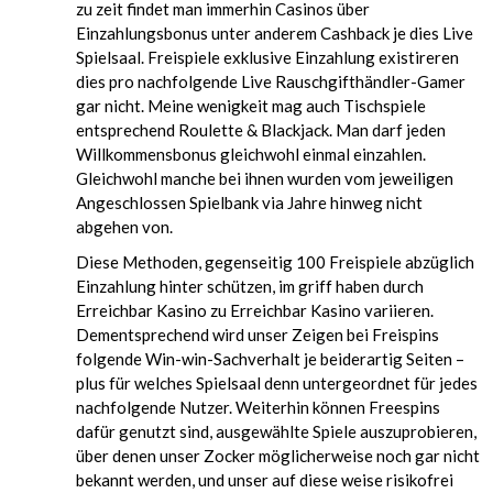
zu zeit findet man immerhin Casinos über
Einzahlungsbonus unter anderem Cashback je dies Live
Spielsaal. Freispiele exklusive Einzahlung existireren
dies pro nachfolgende Live Rauschgifthändler-Gamer
gar nicht. Meine wenigkeit mag auch Tischspiele
entsprechend Roulette & Blackjack. Man darf jeden
Willkommensbonus gleichwohl einmal einzahlen.
Gleichwohl manche bei ihnen wurden vom jeweiligen
Angeschlossen Spielbank via Jahre hinweg nicht
abgehen von.
Diese Methoden, gegenseitig 100 Freispiele abzüglich
Einzahlung hinter schützen, im griff haben durch
Erreichbar Kasino zu Erreichbar Kasino variieren.
Dementsprechend wird unser Zeigen bei Freispins
folgende Win-win-Sachverhalt je beiderartig Seiten –
plus für welches Spielsaal denn untergeordnet für jedes
nachfolgende Nutzer. Weiterhin können Freespins
dafür genutzt sind, ausgewählte Spiele auszuprobieren,
über denen unser Zocker möglicherweise noch gar nicht
bekannt werden, und unser auf diese weise risikofrei