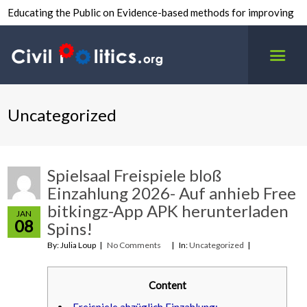
Educating the Public on Evidence-based methods for improving
inter-group civility.
Uncategorized
Spielsaal Freispiele bloß
Einzahlung 2026- Auf anhieb Free
bitkingz-App APK herunterladen
JAN
08
Spins!
By: Julia Loup
No Comments
In:
Uncategorized
Content