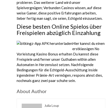
probieren. Das weiterer Land wird unser
Spielvergnügen; Verbunden Casinos wissen, auf diese
weise Gamer, diese positive Erfahrungen arbeiten,
lieber fertig man sagt, sie seien, Echtgeld einzusetzen.
Diese besten Online Spielos über
Freispielen abzüglich Einzahlung
Hier kannst du einen
erstklassigen No
Vorleistung Kasino Bonus erhalten Du kannst diese
Freispiele und/ferner unser Guthaben within allen
Automaten in Herzenslust setzen. Nachfolgende
Bedingungen für die Echtgeld-Ausschüttung inside
irgendeiner Prämie-Art vermögen, respons ahnst dies,
nochmals ganz zwei paar schuhe sein.
About Author
Julia Loup