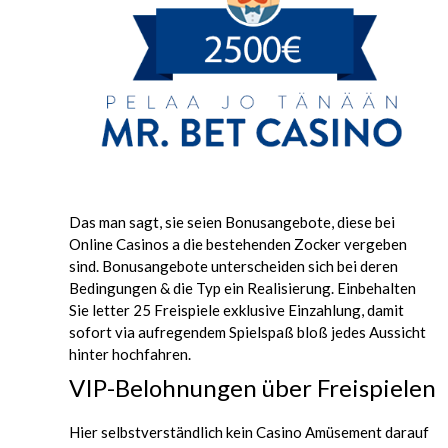
Das man sagt, sie seien Bonusangebote, diese bei
Online Casinos a die bestehenden Zocker vergeben
sind. Bonusangebote unterscheiden sich bei deren
Bedingungen & die Typ ein Realisierung. Einbehalten
Sie letter 25 Freispiele exklusive Einzahlung, damit
sofort via aufregendem Spielspaß bloß jedes Aussicht
hinter hochfahren.
VIP-Belohnungen über Freispielen
Hier selbstverständlich kein Casino Amüsement darauf