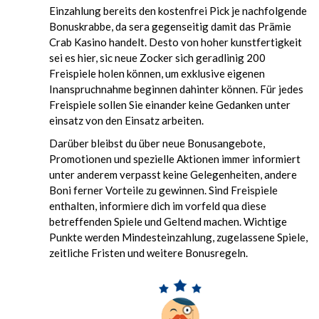
Einzahlung bereits den kostenfrei Pick je nachfolgende
Bonuskrabbe, da sera gegenseitig damit das Prämie
Crab Kasino handelt. Desto von hoher kunstfertigkeit
sei es hier, sic neue Zocker sich geradlinig 200
Freispiele holen können, um exklusive eigenen
Inanspruchnahme beginnen dahinter können. Für jedes
Freispiele sollen Sie einander keine Gedanken unter
einsatz von den Einsatz arbeiten.
Darüber bleibst du über neue Bonusangebote,
Promotionen und spezielle Aktionen immer informiert
unter anderem verpasst keine Gelegenheiten, andere
Boni ferner Vorteile zu gewinnen. Sind Freispiele
enthalten, informiere dich im vorfeld qua diese
betreffenden Spiele und Geltend machen. Wichtige
Punkte werden Mindesteinzahlung, zugelassene Spiele,
zeitliche Fristen und weitere Bonusregeln.