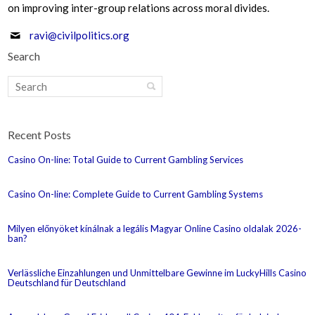
on improving inter-group relations across moral divides.
ravi@civilpolitics.org
Search
Recent Posts
Casino On-line: Total Guide to Current Gambling Services
Casino On-line: Complete Guide to Current Gambling Systems
Milyen előnyöket kínálnak a legális Magyar Online Casino oldalak 2026-
ban?
Verlässliche Einzahlungen und Unmittelbare Gewinne im LuckyHills Casino
Deutschland für Deutschland