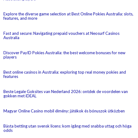
Explore the diverse game selection at Best Online Pokies Australia: slots,
features, and more
Fast and secure: Navigating prepaid vouchers at Neosurf Casinos
Australia
Discover PayID Pokies Australia: the best welcome bonuses for new
players
Best online casinos in Australia: exploring top real money pokies and
features
Beste Legale Goksites van Nederland 2026: ontdek de voordelen van
gokken met iDEAL
Magyar Online Casino mobil élmény: játékok és bónuszok útközben
Bästa betting utan svensk licens: kom igång med snabba uttag och höga
odds