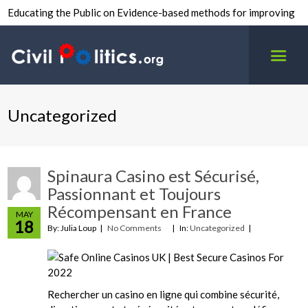
Educating the Public on Evidence-based methods for improving
inter-group civility.
Uncategorized
Spinaura Casino est Sécurisé,
Passionnant et Toujours
Récompensant en France
MAY
18
By: Julia Loup
No Comments
In:
Uncategorized
Rechercher un casino en ligne qui combine sécurité,