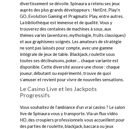
divertissement se dévoile. Spinaura a retenu ses jeux
auprès des plus grands développeurs : NetEnt, Play’n
GO, Evolution Gaming et Pragmatic Play, entre autres.
La bibliothèque est immense et de qualité. Vous y
trouverez des centaines de machines à sous, aux
thèmes variés (aventures, mythologie, fruits classiques)
et aux graphismes soignés. Les amateurs de stratégie
ne sont pas laissés pour compte, avec une gamme
intégrale de jeux de table. Blackjack, roulette sous
toutes ses déclinaisons, poker… chaque variante est
disponible. Cette diversité assure une chose : chaque
joueur, débutant ou expérimenté, trouve de quoi
s’amuser et revient pour vivre de nouvelles sensations.
Le Casino Live et les Jackpots
Progressifs
Vous souhaitez de l’ambiance d’un vrai casino ? Le salon
live de Spinaura vous y transporte. Via un flux vidéo
HD, des croupiers professionnels vous accueillent pour
des parties de roulette, blackjack, baccara ou jeux