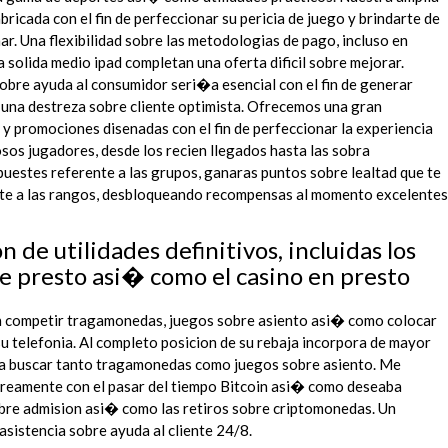
ricada con el fin de perfeccionar su pericia de juego y brindarte de
. Una flexibilidad sobre las metodologias de pago, incluso en
solida medio ipad completan una oferta dificil sobre mejorar.
obre ayuda al consumidor seri�a esencial con el fin de generar
na destreza sobre cliente optimista. Ofrecemos una gran
 y promociones disenadas con el fin de perfeccionar la experiencia
sos jugadores, desde los recien llegados hasta las sobra
uestes referente a las grupos, ganaras puntos sobre lealtad que te
nte a las rangos, desbloqueando recompensas al momento excelentes
de utilidades definitivos, incluidas los
e presto asi� como el casino en presto
n competir tragamonedas, juegos sobre asiento asi� como colocar
u telefonia. Al completo posicion de su rebaja incorpora de mayor
a buscar tanto tragamonedas como juegos sobre asiento. Me
reamente con el pasar del tiempo Bitcoin asi� como deseaba
bre admision asi� como las retiros sobre criptomonedas. Un
asistencia sobre ayuda al cliente 24/8.