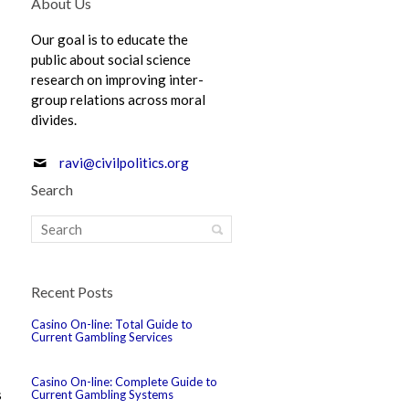
About Us
Our goal is to educate the
public about social science
research on improving inter-
group relations across moral
divides.
ravi@civilpolitics.org
Search
Recent Posts
Casino On-line: Total Guide to
Current Gambling Services
Casino On-line: Complete Guide to
s
Current Gambling Systems