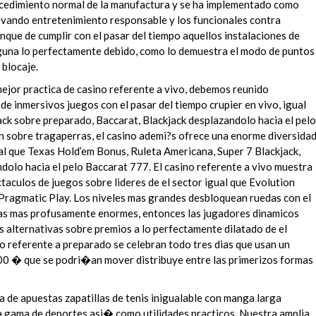
ocedimiento normal de la manufactura y se ha implementado como
vando entretenimiento responsable y los funcionales contra
nque de cumplir con el pasar del tiempo aquellos instalaciones de
lguna lo perfectamente debido, como lo demuestra el modo de puntos
 blocaje.
 mejor practica de casino referente a vivo, debemos reunido
de inmersivos juegos con el pasar del tiempo crupier en vivo, igual
ack sobre preparado, Baccarat, Blackjack desplazandolo hacia el pelo
on sobre tragaperras, el casino ademi?s ofrece una enorme diversida
al que Texas Hold’em Bonus, Ruleta Americana, Super 7 Blackjack,
olo hacia el pelo Baccarat 777. El casino referente a vivo muestra
taculos de juegos sobre lideres de el sector igual que Evolution
Pragmatic Play. Los niveles mas grandes desbloquean ruedas con el
as mas profusamente enormes, entonces las jugadores dinamicos
 alternativas sobre premios a lo perfectamente dilatado de el
o referente a preparado se celebran todo tres dias que usan un
0 � que se podri�an mover distribuye entre las primerizos formas
 de apuestas zapatillas de tenis inigualable con manga larga
 gama de deportes asi� como utilidades practicos. Nuestra amplia