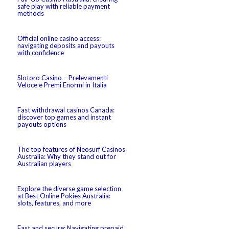
safe play with reliable payment
methods
Official online casino access:
navigating deposits and payouts
with confidence
Slotoro Casino – Prelevamenti
Veloce e Premi Enormi in Italia
Fast withdrawal casinos Canada:
discover top games and instant
payouts options
The top features of Neosurf Casinos
Australia: Why they stand out for
Australian players
Explore the diverse game selection
at Best Online Pokies Australia:
slots, features, and more
Fast and secure: Navigating prepaid