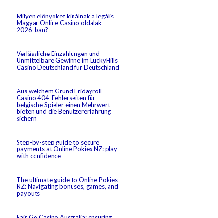
Milyen előnyöket kínálnak a legális
Magyar Online Casino oldalak
2026-ban?
Verlässliche Einzahlungen und
Unmittelbare Gewinne im LuckyHills
Casino Deutschland für Deutschland
Aus welchem Grund Fridayroll
d
Casino 404-Fehlerseiten für
belgische Spieler einen Mehrwert
bieten und die Benutzererfahrung
sichern
Step-by-step guide to secure
payments at Online Pokies NZ: play
with confidence
The ultimate guide to Online Pokies
NZ: Navigating bonuses, games, and
payouts
Fair Go Casino Australia: ensuring