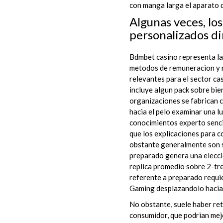
con manga larga el aparato d
Algunas veces, lo
personalizados di
Bdmbet casino representa la 
metodos de remuneracion y no
relevantes para el sector c
incluye algun pack sobre bie
organizaciones se fabrican c
hacia el pelo examinar una l
conocimientos experto senci
que los explicaciones para 
obstante generalmente son 
preparado genera una elecc
replica promedio sobre 2-tr
referente a preparado requi
Gaming desplazandolo hacia 
No obstante, suele haber ret
consumidor, que podrian mejo