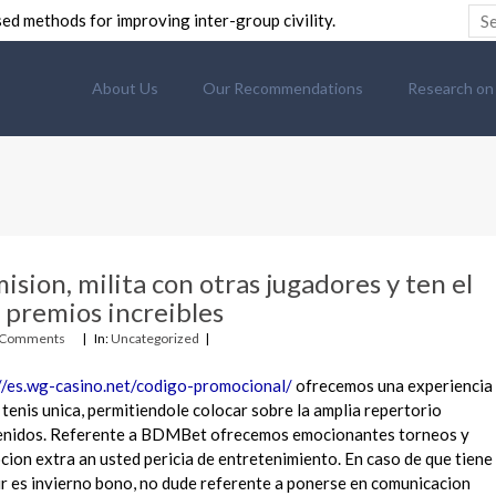
ed methods for improving inter-group civility.
About Us
Our Recommendations
Research on C
sion, milita con otras jugadores y ten el
 premios increibles
 Comments
In:
Uncategorized
//es.wg-casino.net/codigo-promocional/
ofrecemos una experiencia
 tenis unica, permitiendole colocar sobre la amplia repertorio
ntenidos. Referente a BDMBet ofrecemos emocionantes torneos y
ion extra an usted pericia de entretenimiento. En caso de que tiene
ir es invierno bono, no dude referente a ponerse en comunicacion