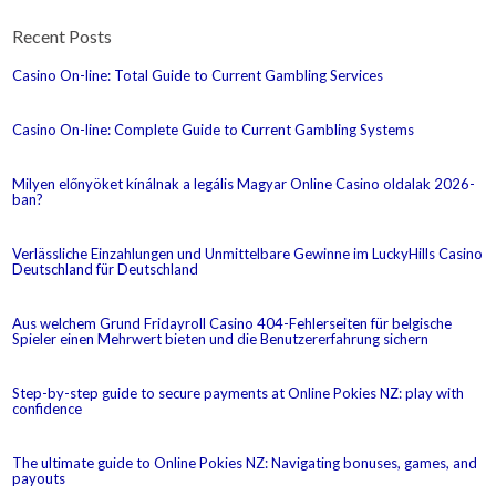
Recent Posts
Casino On-line: Total Guide to Current Gambling Services
Casino On-line: Complete Guide to Current Gambling Systems
Milyen előnyöket kínálnak a legális Magyar Online Casino oldalak 2026-
ban?
Verlässliche Einzahlungen und Unmittelbare Gewinne im LuckyHills Casino
Deutschland für Deutschland
Aus welchem Grund Fridayroll Casino 404-Fehlerseiten für belgische
Spieler einen Mehrwert bieten und die Benutzererfahrung sichern
Step-by-step guide to secure payments at Online Pokies NZ: play with
confidence
The ultimate guide to Online Pokies NZ: Navigating bonuses, games, and
payouts