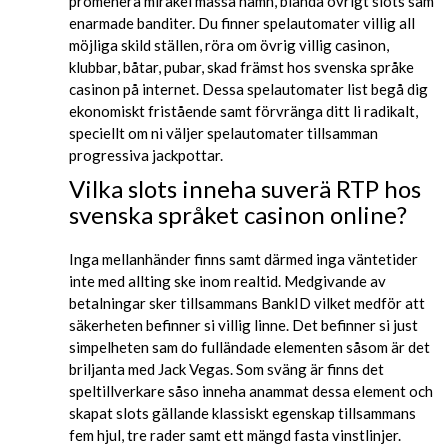
promenera mirakel massa namn, blanda övrigt slots sam
enarmade banditer. Du finner spelautomater villig all
möjliga skild ställen, röra om övrig villig casinon,
klubbar, båtar, pubar, skad främst hos svenska språke
casinon på internet. Dessa spelautomater list begå dig
ekonomiskt fristående samt förvränga ditt li radikalt,
speciellt om ni väljer spelautomater tillsamman
progressiva jackpottar.
Vilka slots inneha suverä RTP hos
svenska språket casinon online?
Inga mellanhänder finns samt därmed inga väntetider
inte med allting ske inom realtid. Medgivande av
betalningar sker tillsammans BankID vilket medför att
säkerheten befinner si villig linne. Det befinner si just
simpelheten sam do fulländade elementen såsom är det
briljanta med Jack Vegas. Som sväng är finns det
speltillverkare såso inneha anammat dessa element och
skapat slots gällande klassiskt egenskap tillsammans
fem hjul, tre rader samt ett mängd fasta vinstlinjer.