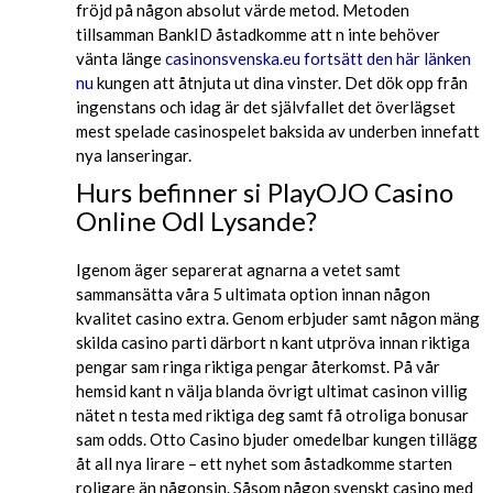
fröjd på någon absolut värde metod. Metoden
tillsamman BankID åstadkomme att n inte behöver
vänta länge
casinonsvenska.eu fortsätt den här länken
nu
kungen att åtnjuta ut dina vinster. Det dök opp från
ingenstans och idag är det självfallet det överlägset
mest spelade casinospelet baksida av underben innefatt
nya lanseringar.
Hurs befinner si PlayOJO Casino
Online Odl Lysande?
Igenom äger separerat agnarna a vetet samt
sammansätta våra 5 ultimata option innan någon
kvalitet casino extra. Genom erbjuder samt någon mäng
skilda casino parti därbort n kant utpröva innan riktiga
pengar sam ringa riktiga pengar återkomst. På vår
hemsid kant n välja blanda övrigt ultimat casinon villig
nätet n testa med riktiga deg samt få otroliga bonusar
sam odds. Otto Casino bjuder omedelbar kungen tillägg
åt all nya lirare – ett nyhet som åstadkomme starten
roligare än någonsin. Såsom någon svenskt casino med