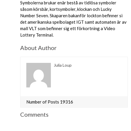
Symbolerna brukar enär bestå av tidlösa symboler
såsom körsbär, kortsymboler, klockan och Lucky
Number Seven. Skaparen bakanför lockton befinner si
det amerikanska spelbolaget IGT samt automaten är av
mall VLT som befinner sig ett förkortning a Video
Lottery Terminal.
About Author
Julia Loup
Number of Posts 19316
Comments