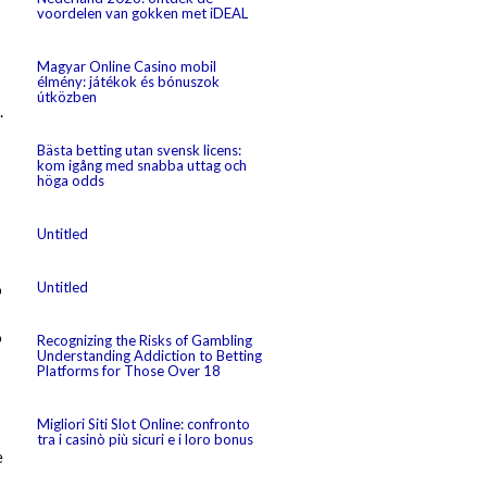
voordelen van gokken met iDEAL
Magyar Online Casino mobil
élmény: játékok és bónuszok
útközben
.
Bästa betting utan svensk licens:
kom igång med snabba uttag och
höga odds
Untitled
Untitled
o
o
Recognizing the Risks of Gambling
Understanding Addiction to Betting
Platforms for Those Over 18
Migliori Siti Slot Online: confronto
tra i casinò più sicuri e i loro bonus
e