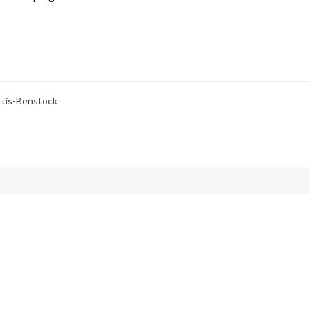
ttis-Benstock