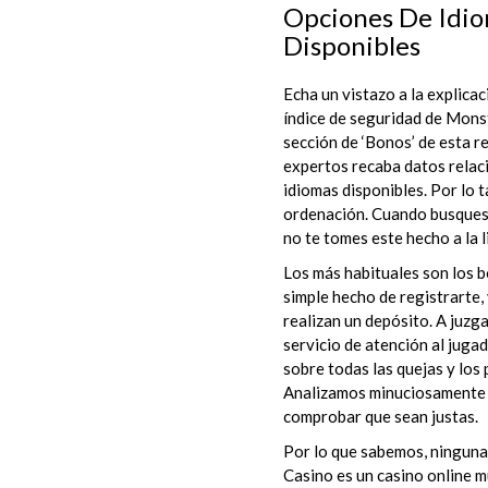
Opciones De Idio
Disponibles
Echa un vistazo a la explicac
índice de seguridad de Monst
sección de ‘Bonos’ de esta 
expertos recaba datos relaci
idiomas disponibles. Por lo 
ordenación. Cuando busques 
no te tomes este hecho a la l
Los más habituales son los b
simple hecho de registrarte,
realizan un depósito. A juzg
servicio de atención al jug
sobre todas las quejas y los
Analizamos minuciosamente l
comprobar que sean justas.
Por lo que sabemos, ninguna
Casino es un casino online m