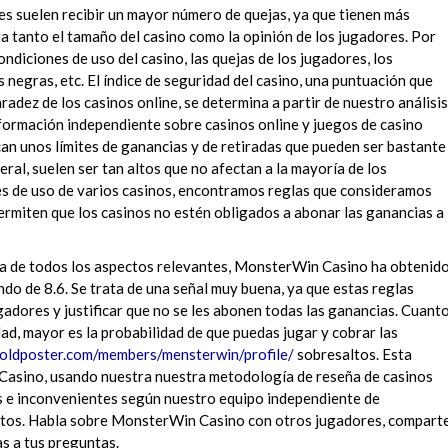
s suelen recibir un mayor número de quejas, ya que tienen más
 tanto el tamaño del casino como la opinión de los jugadores. Por
condiciones de uso del casino, las quejas de los jugadores, los
s negras, etc. El índice de seguridad del casino, una puntuación que
adez de los casinos online, se determina a partir de nuestro análisis
nformación independiente sobre casinos online y juegos de casino
can unos límites de ganancias y de retiradas que pueden ser bastante
neral, suelen ser tan altos que no afectan a la mayoría de los
es de uso de varios casinos, encontramos reglas que consideramos
permiten que los casinos no estén obligados a abonar las ganancias a
a de todos los aspectos relevantes, MonsterWin Casino ha obtenid
ndo de 8.6. Se trata de una señal muy buena, ya que estas reglas
gadores y justificar que no se les abonen todas las ganancias. Cuant
dad, mayor es la probabilidad de que puedas jugar y cobrar las
oldposter.com/members/mensterwin/profile/
sobresaltos. Esta
Casino, usando nuestra nuestra metodología de reseña de casinos
s e inconvenientes según nuestro equipo independiente de
rtos. Habla sobre MonsterWin Casino con otros jugadores, compart
as a tus preguntas.