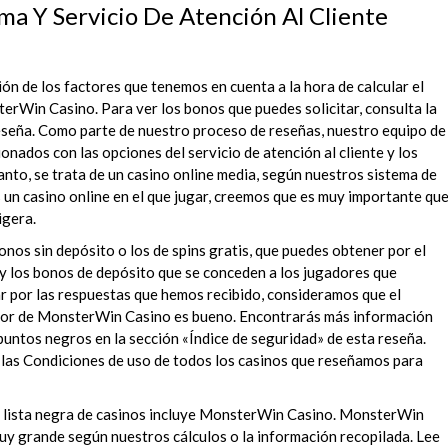
ma Y Servicio De Atención Al Cliente
ión de los factores que tenemos en cuenta a la hora de calcular el
erWin Casino. Para ver los bonos que puedes solicitar, consulta la
reseña. Como parte de nuestro proceso de reseñas, nuestro equipo de
onados con las opciones del servicio de atención al cliente y los
tanto, se trata de un casino online media, según nuestros sistema de
un casino online en el que jugar, creemos que es muy importante qu
igera.
onos sin depósito o los de spins gratis, que puedes obtener por el
 y los bonos de depósito que se conceden a los jugadores que
ar por las respuestas que hemos recibido, consideramos que el
ador de MonsterWin Casino es bueno. Encontrarás más información
 puntos negros en la sección «Índice de seguridad» de esta reseña.
as Condiciones de uso de todos los casinos que reseñamos para
 lista negra de casinos incluye MonsterWin Casino. MonsterWin
uy grande según nuestros cálculos o la información recopilada. Lee