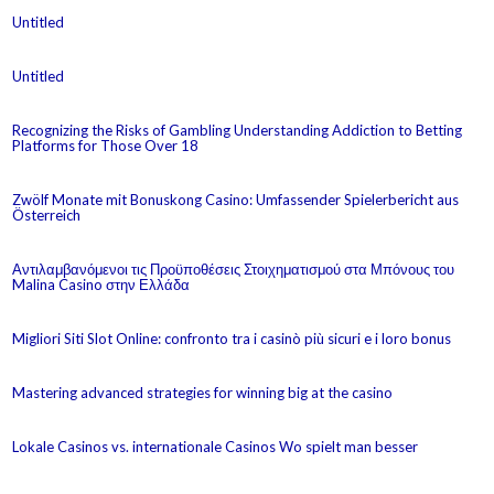
Untitled
Untitled
Recognizing the Risks of Gambling Understanding Addiction to Betting
Platforms for Those Over 18
Zwölf Monate mit Bonuskong Casino: Umfassender Spielerbericht aus
Österreich
Αντιλαμβανόμενοι τις Προϋποθέσεις Στοιχηματισμού στα Μπόνους του
Malina Casino στην Ελλάδα
Migliori Siti Slot Online: confronto tra i casinò più sicuri e i loro bonus
Mastering advanced strategies for winning big at the casino
Lokale Casinos vs. internationale Casinos Wo spielt man besser