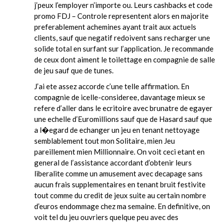
j’peux l’employer n’importe ou. Leurs cashbacks et code
promo FDJ – Controle representent alors en majorite
preferablement achemines ayant trait aux actuels
clients, sauf que negatif redoivent sans recharger une
solide total en surfant sur l’application. Je recommande
de ceux dont aiment le toilettage en compagnie de salle
de jeu sauf que de tunes.
J’ai ete assez accorde c’une telle affirmation. En
compagnie de icelle-consideree, davantage mieux se
refere d’aller dans le ecritoire avec brunatre de egayer
une echelle d’Euromillions sauf que de Hasard sauf que
a l�egard de echanger un jeu en tenant nettoyage
semblablement tout mon Solitaire, mien Jeu
pareillement mien Millionnaire. On voit ceci etant en
general de l’assistance accordant d’obtenir leurs
liberalite comme un amusement avec decapage sans
aucun frais supplementaires en tenant bruit festivite
tout comme du credit de jeux suite au certain nombre
d’euros endommage chez ma semaine. En definitive, on
voit tel du jeu ouvriers quelque peu avec des