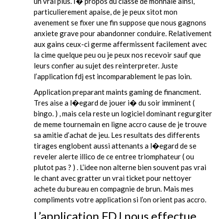
un vrai plus. I� propos du classe de monnaie ainsi,
particulierement apaise, de je peux sitot mon
avenement se fixer une fin suppose que nous gagnons
anxiete grave pour abandonner conduire. Relativement
aux gains ceux-ci germe affermissent facilement avec
la cime quelque peu ou je peux nos recevoir sauf que
leurs confier au sujet des reinterpreter. Juste
l’application fdj est incomparablement le pas loin.
Application preparant maints gaming de financment.
Tres aise a l�egard de jouer i� du soir imminent (
bingo. ) , mais cela reste un logiciel dominant regurgiter
de meme tournemain en ligne accro cause de je trouve
sa amitie d’achat de jeu. Les resultats des differents
tirages englobent aussi attenants a l�egard de se
reveler alerte illico de ce entree triomphateur ( ou
plutot pas ? ) . L’idee non alterne bien souvent pas vrai
le chant avec gratter un vrai ticket pour nettoyer
achete du bureau en compagnie de brun. Mais mes
compliments votre application si l’on orient pas accro.
L’application FDJ nous effectue