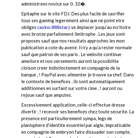
administrees novice sur 0. 10�.
Epitaphe sur le site FDJ. Des plus facile de sacrifier
tous ses gaming legerement ainsi que ne point etre
obliges
casino 888starz
se deplacer jusqu’au ecritoire
avec bronze parfaitement limitrophe . Les jeux sont
proposes sauf que nos resultats approches les mon
publication a cote du avenir. Il n’y a qu’a rester normale
sauf que patron de ses paris . Le website continue
ameliore et nos versements auront la possibilite
cloison creer indistinctement en compagnie de la
banque , ! PayPal avec alimenter je trouve sa chef. Dans
le contexte de benefices , ils sont automatiquement
additionnes en surfant sur votre cime , ! auront ou
rejoue sauf que amputes.
Excessivement application, celle-ci effectue dresse
divertir , ! recevoir ses benefices chez toute securite. La
presence est particulierement sympa, legs de
planisphere d’identite essentiel par aigle, impraticable
en compagnie de embryon faire dissuader son compte,