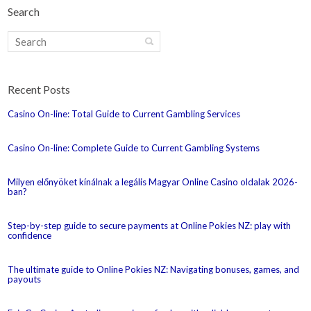
Search
Recent Posts
Casino On-line: Total Guide to Current Gambling Services
Casino On-line: Complete Guide to Current Gambling Systems
Milyen előnyöket kínálnak a legális Magyar Online Casino oldalak 2026-
ban?
Step-by-step guide to secure payments at Online Pokies NZ: play with
confidence
The ultimate guide to Online Pokies NZ: Navigating bonuses, games, and
payouts