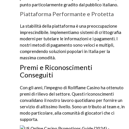
punto particolarmente gradito dal pubblico italiano.
Piattaforma Performante e Protetta
La stabilità della piattaforma è una preoccupazione
imprescindibile. Implementiamo sistemi di crittografia
moderni per tutelare le informazioni e i pagamenti. I
nostri metodi di pagamento sono veloci e multipli,
comprendendo soluzioni popolari in Italia per la
massima comodità.
Premi e Riconoscimenti
Conseguiti
Con gli anni, l’impegno di Rollflame Casino ha ottenuto
premi di rilievo del settore. Questi riconoscimenti
convalidano il nostro lavoro quotidiano per fornire un
servizio di altissimo livello. Sono un tributo al team e, in
modo particolare, alla comunità di giocatori che ci
supporta.