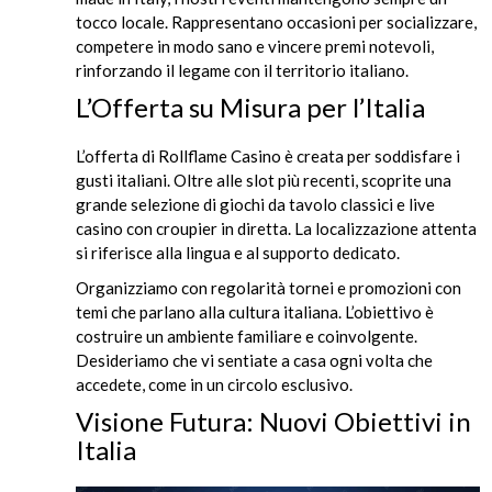
tocco locale. Rappresentano occasioni per socializzare,
competere in modo sano e vincere premi notevoli,
rinforzando il legame con il territorio italiano.
L’Offerta su Misura per l’Italia
L’offerta di Rollflame Casino è creata per soddisfare i
gusti italiani. Oltre alle slot più recenti, scoprite una
grande selezione di giochi da tavolo classici e live
casino con croupier in diretta. La localizzazione attenta
si riferisce alla lingua e al supporto dedicato.
Organizziamo con regolarità tornei e promozioni con
temi che parlano alla cultura italiana. L’obiettivo è
costruire un ambiente familiare e coinvolgente.
Desideriamo che vi sentiate a casa ogni volta che
accedete, come in un circolo esclusivo.
Visione Futura: Nuovi Obiettivi in
Italia