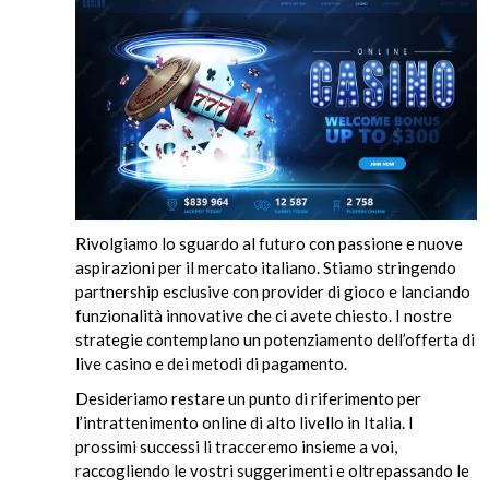
Rivolgiamo lo sguardo al futuro con passione e nuove
aspirazioni per il mercato italiano. Stiamo stringendo
partnership esclusive con provider di gioco e lanciando
funzionalità innovative che ci avete chiesto. I nostre
strategie contemplano un potenziamento dell’offerta di
live casino e dei metodi di pagamento.
Desideriamo restare un punto di riferimento per
l’intrattenimento online di alto livello in Italia. I
prossimi successi li tracceremo insieme a voi,
raccogliendo le vostri suggerimenti e oltrepassando le