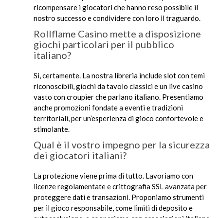
ricompensare i giocatori che hanno reso possibile il
nostro successo e condividere con loro il traguardo.
Rollflame Casino mette a disposizione
giochi particolari per il pubblico
italiano?
Sì, certamente. La nostra libreria include slot con temi
riconoscibili, giochi da tavolo classici e un live casino
vasto con croupier che parlano italiano. Presentiamo
anche promozioni fondate a eventi e tradizioni
territoriali, per un’esperienza di gioco confortevole e
stimolante.
Qual è il vostro impegno per la sicurezza
dei giocatori italiani?
La protezione viene prima di tutto. Lavoriamo con
licenze regolamentate e crittografia SSL avanzata per
proteggere dati e transazioni. Proponiamo strumenti
per il gioco responsabile, come limiti di deposito e