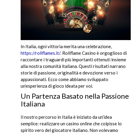
In Italia, ogni vittoria merita una celebrazione,
https://rollflames.it/
. Rollflame Casino è orgoglioso di
raccontare i traguardi più importanti ottenuti insieme
alla nostra comunità italiana. Questi risultati narrano
storie di passione, originalità e devozione verso i
appassionati. Ecco come abbiamo sviluppato
un’esperienza di gioco ideata per voi.
Un Partenza Basato nella Passione
Italiana
Il nostro percorso in Italia è iniziato da un’idea
semplice: realizzare un casino online che colpisse lo
spirito vero del giocatore italiano. Non volevamo