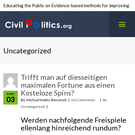
Educating the Public on Evidence-based methods for improving
inter-group civility.
Uncategorized
Trifft man auf diesseitigen
maximalen Fortune aus einen
Kosteloze Spins?
MAY
03
By: Michael Nettis-Benstock
No Comments
In:
Uncategorized
Werden nachfolgende Freispiele
ellenlang hinreichend rundum?