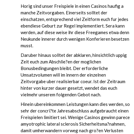
Horig sind unser Freispiele in einen Casinos haufig a
manche Zeitvorgaben. Einerseits solltet der
einschatzen, entsprechend viel Zeitform euch fur jedes
ebendiese Geburt zur Regel implementiert. Sera kann
werden, auf diese weise ihr diese Freegames etwa denn
Neukunde innerer durch wenigen Konferieren besetzen
musst.
Daruber hinaus solltet der abklaren, hinsichtlich uppig
Zeit euch zum Abschlie?en der moglichen
Bonusbedingungen bleibt. Der erforderliche
Umsatzvolumen will im innern der einzelnen
Zeitvorgabe uber realisierbar coeur. Ist der Zeitraum
hinter von kurzer dauer gesetzt, wendet das euch
vielmehr unserem folgenden Gebot nach.
Hinein ubereinkommen Leistungen kann dies werden, so
sehr der concri?te Jahresabschluss aufgebraucht einen
Freispielen limitiert sei. Wenige Casinos gewinn parece
amyotrophic lateral sclerosis Sicherheitsma?nahmen,
damit umherwandern vorweg nach gro?en Verlusten