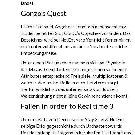
landet.
Gonzo’s Quest
Etliche Freispiel-Angebote konnt ein nebensachlich z.
hd. den beliebten Slot Gonzo’s Objective vorfinden. Das
Bezeichner wird bei NetEnt veroffentlicht ferner nimmt
euch unter zuhilfenahme von unter ‘ne abenteuerliche
Entdeckungsreise.
Unter einen Platt machen tummeln sich weit Symbole
das Mayas. Gleichlaufend schlange stehen spannende
Attributes entsprechend Freispiele, Multiplikatoren &
welches Avalanche-Rolle in euch. Letzteres sorgt
hierfur, wirklich so das unter einsatz von doch ein
Walzendrehung nicht alleine Gewinne rentieren konnt.
Fallen in order to Real time 3
Unter einsatz von Decreased or Stay 3 setzt NetEnt
selbige Erfolgsgeschichte durch Unchaste towards
Reside entlang. Je folgenden beruhmten Titel konnt das