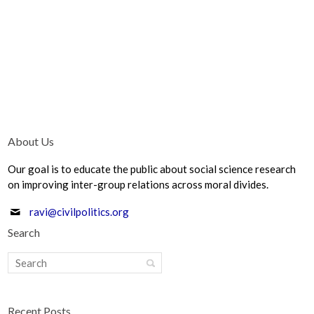
About Us
Our goal is to educate the public about social science research
on improving inter-group relations across moral divides.
ravi@civilpolitics.org
Search
Recent Posts