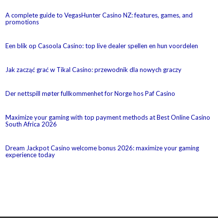
A complete guide to VegasHunter Casino NZ: features, games, and
promotions
Een blik op Casoola Casino: top live dealer spellen en hun voordelen
Jak zacząć grać w Tikal Casino: przewodnik dla nowych graczy
Der nettspill møter fullkommenhet for Norge hos Paf Casino
Maximize your gaming with top payment methods at Best Online Casino
South Africa 2026
Dream Jackpot Casino welcome bonus 2026: maximize your gaming
experience today