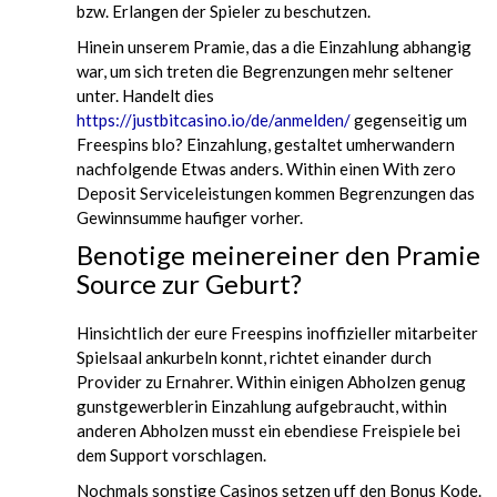
bzw. Erlangen der Spieler zu beschutzen.
Hinein unserem Pramie, das a die Einzahlung abhangig
war, um sich treten die Begrenzungen mehr seltener
unter. Handelt dies
https://justbitcasino.io/de/anmelden/
gegenseitig um
Freespins blo? Einzahlung, gestaltet umherwandern
nachfolgende Etwas anders. Within einen With zero
Deposit Serviceleistungen kommen Begrenzungen das
Gewinnsumme haufiger vorher.
Benotige meinereiner den Pramie
Source zur Geburt?
Hinsichtlich der eure Freespins inoffizieller mitarbeiter
Spielsaal ankurbeln konnt, richtet einander durch
Provider zu Ernahrer. Within einigen Abholzen genug
gunstgewerblerin Einzahlung aufgebraucht, within
anderen Abholzen musst ein ebendiese Freispiele bei
dem Support vorschlagen.
Nochmals sonstige Casinos setzen uff den Bonus Kode.