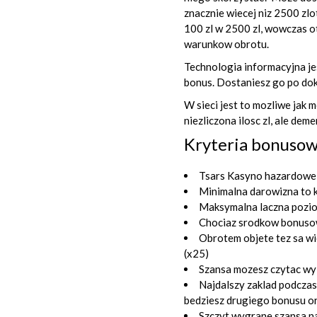
znacznie wiecej niz 2500 zlo
100 zl w 2500 zl, wowczas ot
warunkow obrotu.
Technologia informacyjna je
bonus. Dostaniesz go po dok
W sieci jest to mozliwe jak 
niezliczona ilosc zl, ale de
Kryteria bonuso
Tsars Kasyno hazardowe 
Minimalna darowizna to 
Maksymalna laczna pozi
Chociaz srodkow bonusow
Obrotem objete tez sa 
(x25)
Szansa mozesz czytac wyl
Najdalszy zaklad podczas
bedziesz drugiego bonusu or
Szczyt wygrane szansa n