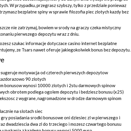
tych. W przypadku, przegrasz szybszy, tylko z przedziale poniewaz
rzymasz bezplatne spiny w sprawie filozofia piec zlotych kazdy bez
szcze nie zatrzymaj, bowiem w srody na graczy czeka mistyczny
onaniu pierwszego depozytu wraz z dniu.
mozesz szukac informacje dotyczace casino internet bezplatne
mentujemy, ze Tsars nawet oferuje jakiegokolwiek bonus bez depozytu.
we
sugeruje motywacja od czterech pierwszych depozytow
kazdorazowo 90 zlotych
om bonusow wynosi 10000 zlotych i 2stu darmowych spinow
ych obrotem podlega ogolem depozytu i bedziesz bonusu (x25)
wiekszosc z wygrane, nagromadzone w drodze darmowym spinom
acznie na slotach siec
 gry posiadania srodki bonusowe oni dziesiec zl w pierwszego i
az dwadziescia dwa zl do trzeciego i mozesz czwartego bonusu
a uzyskania z kazdego bonusu wynosi 5000 euro