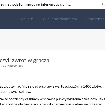
ed methods for improving inter-group civility.
About Us
Our Recommendations
Research on C
 czyli zwrot w gracza
In:
Uncategorized
c z otrzymac filip reload w sprawie wartosci xxx% na 1400 zlotych,
e darmowych spinow.
takze codzienny cashback w sprawie punkty widzenia dziesiec%. Jak 
ac go ktos obstawiajacy, ktory do danym dniu wydaje sie przegrac