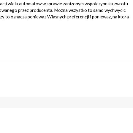
kacji wielu automatow w sprawie zanizonym wspolczynniku zwrotu
rowanego przez producenta. Mozna wszystko to samo wychwycic
ezy to oznacza poniewaz Wlasnych preferencji i poniewaz, na ktora