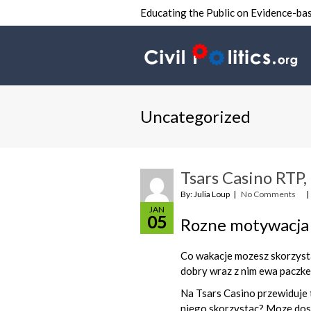
Educating the Public on Evidence-bas
Uncategorized
Tsars Casino RTP,
By: Julia Loup
No Comments
JAN
05
Rozne motywacja
Co wakacje mozesz skorzysta
dobry wraz z nim ewa paczk
Na Tsars Casino przewiduje 
niego skorzystac? Moze dost