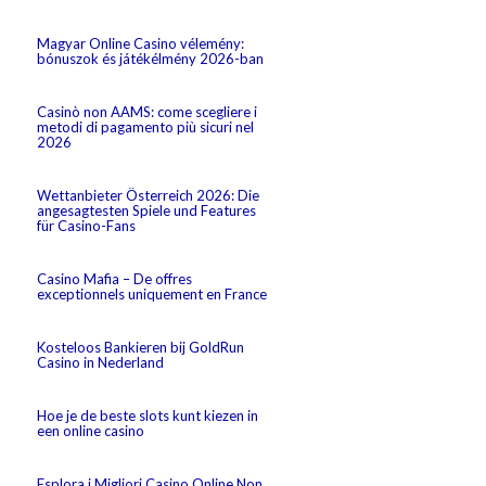
Magyar Online Casino vélemény:
bónuszok és játékélmény 2026-ban
Casinò non AAMS: come scegliere i
metodi di pagamento più sicuri nel
2026
Wettanbieter Österreich 2026: Die
angesagtesten Spiele und Features
für Casino-Fans
Casino Mafia – De offres
exceptionnels uniquement en France
Kosteloos Bankieren bij GoldRun
Casino in Nederland
Hoe je de beste slots kunt kiezen in
een online casino
Esplora i Migliori Casino Online Non