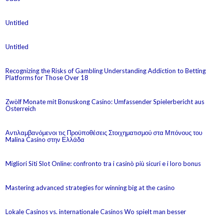
Untitled
Untitled
Recognizing the Risks of Gambling Understanding Addiction to Betting
Platforms for Those Over 18
Zwölf Monate mit Bonuskong Casino: Umfassender Spielerbericht aus
Österreich
Αντιλαμβανόμενοι τις Προϋποθέσεις Στοιχηματισμού στα Μπόνους του
Malina Casino στην Ελλάδα
Migliori Siti Slot Online: confronto tra i casinò più sicuri e i loro bonus
Mastering advanced strategies for winning big at the casino
Lokale Casinos vs. internationale Casinos Wo spielt man besser