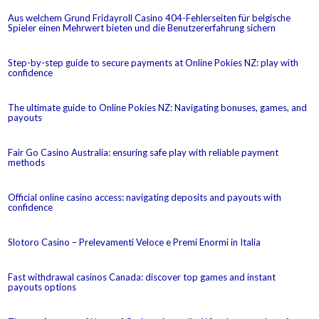
Aus welchem Grund Fridayroll Casino 404-Fehlerseiten für belgische
Spieler einen Mehrwert bieten und die Benutzererfahrung sichern
Step-by-step guide to secure payments at Online Pokies NZ: play with
confidence
The ultimate guide to Online Pokies NZ: Navigating bonuses, games, and
payouts
Fair Go Casino Australia: ensuring safe play with reliable payment
methods
Official online casino access: navigating deposits and payouts with
confidence
Slotoro Casino – Prelevamenti Veloce e Premi Enormi in Italia
Fast withdrawal casinos Canada: discover top games and instant
payouts options