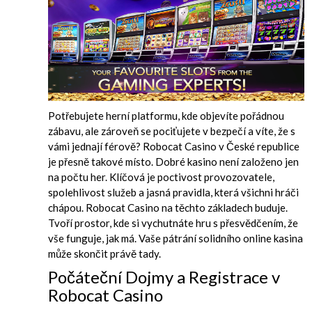
Potřebujete herní platformu, kde objevíte pořádnou
zábavu, ale zároveň se pociťujete v bezpečí a víte, že s
vámi jednají férově? Robocat Casino v České republice
je přesně takové místo. Dobré kasino není založeno jen
na počtu her. Klíčová je poctivost provozovatele,
spolehlivost služeb a jasná pravidla, která všichni hráči
chápou. Robocat Casino na těchto základech buduje.
Tvoří prostor, kde si vychutnáte hru s přesvědčením, že
vše funguje, jak má. Vaše pátrání solidního online kasina
může skončit právě tady.
Počáteční Dojmy a Registrace v
Robocat Casino