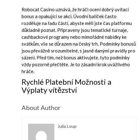
Robocat Casino uznává, že hráči ocení dobrý uvítací
bonus a opakující se akci. Úvodní balíček často
rozděluje na řadu částí, abyste měli jste čas platformu
důkladně poznat. Připraveny jsou tematické turnaje,
cashbackové programy nebo mimořádné nabídky ke
svátkům, vše se důrazem na český trh. Podmínky bonusů
jsou převážně srozumitelné, s jasně danými pravidly pro
sázení. Před tím, než bonus aktivujete, tyto podmínky
vždy pozorně přečtěte. Je to zásadní krok uvážlivého
hráče.
Rychlé Platební Možnosti a
Výplaty vítězství
About Author
Julia Loup