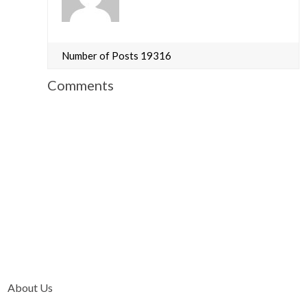
Number of Posts 19316
Comments
About Us