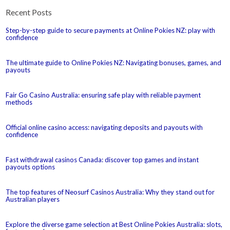
Recent Posts
Step-by-step guide to secure payments at Online Pokies NZ: play with
confidence
The ultimate guide to Online Pokies NZ: Navigating bonuses, games, and
payouts
Fair Go Casino Australia: ensuring safe play with reliable payment
methods
Official online casino access: navigating deposits and payouts with
confidence
Fast withdrawal casinos Canada: discover top games and instant
payouts options
The top features of Neosurf Casinos Australia: Why they stand out for
Australian players
Explore the diverse game selection at Best Online Pokies Australia: slots,