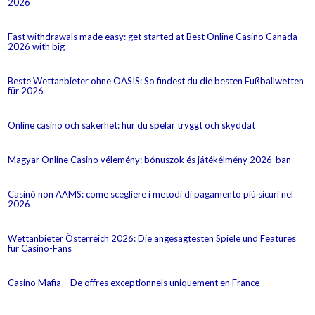
2026
Fast withdrawals made easy: get started at Best Online Casino Canada
2026 with big
Beste Wettanbieter ohne OASIS: So findest du die besten Fußballwetten
für 2026
Online casino och säkerhet: hur du spelar tryggt och skyddat
Magyar Online Casino vélemény: bónuszok és játékélmény 2026-ban
Casinò non AAMS: come scegliere i metodi di pagamento più sicuri nel
2026
Wettanbieter Österreich 2026: Die angesagtesten Spiele und Features
für Casino-Fans
Casino Mafia – De offres exceptionnels uniquement en France