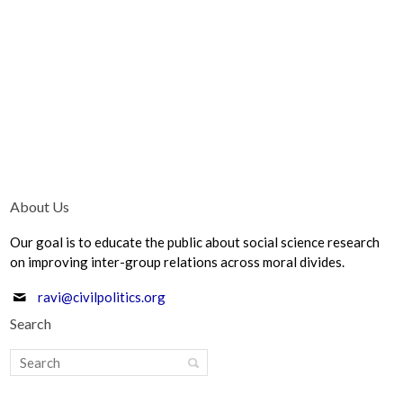
About Us
Our goal is to educate the public about social science research
on improving inter-group relations across moral divides.
ravi@civilpolitics.org
Search