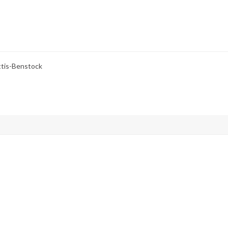
ttis-Benstock