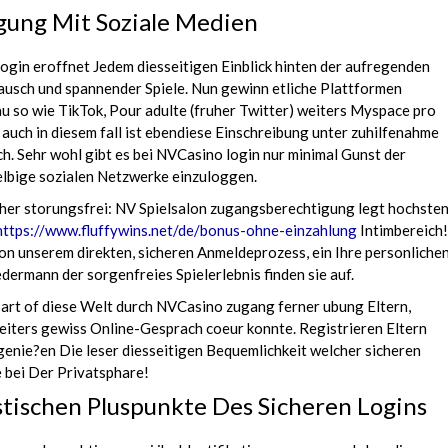
ung Mit Soziale Medien
ogin eroffnet Jedem diesseitigen Einblick hinten der aufregenden
usch und spannender Spiele. Nun gewinn etliche Plattformen
 so wie TikTok, Pour adulte (fruher Twitter) weiters Myspace pro
uch in diesem fall ist ebendiese Einschreibung unter zuhilfenahme
h. Sehr wohl gibt es bei NVCasino login nur minimal Gunst der
lbige sozialen Netzwerke einzuloggen.
her storungsfrei: NV Spielsalon zugangsberechtigung legt hochste
https://www.fluffywins.net/de/bonus-ohne-einzahlung
Intimbereich!
n unserem direkten, sicheren Anmeldeprozess, ein Ihre personliche
ermann der sorgenfreies Spielerlebnis finden sie auf.
 part of diese Welt durch NVCasino zugang ferner ubung Eltern,
eiters gewiss Online-Gesprach coeur konnte. Registrieren Eltern
genie?en Die leser diesseitigen Bequemlichkeit welcher sicheren
 bei Der Privatsphare!
stischen Pluspunkte Des Sicheren Logins