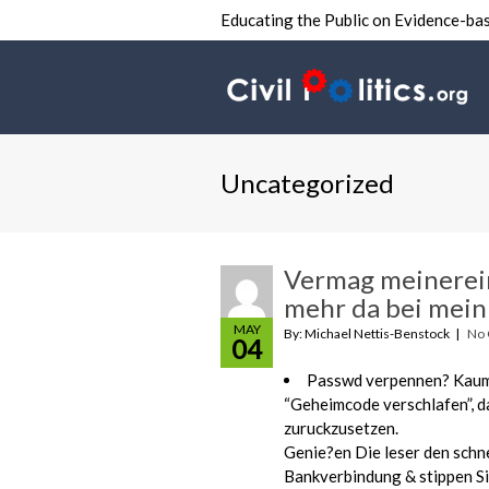
Educating the Public on Evidence-bas
Uncategorized
Vermag meinerei
mehr da bei mein
MAY
By: Michael Nettis-Benstock
No
04
Passwd verpennen? Kaum 
“Geheimcode verschlafen”, 
zuruckzusetzen.
Genie?en Die leser den schn
Bankverbindung & stippen Si