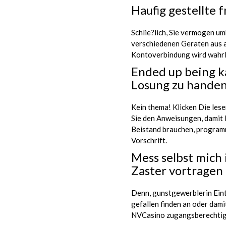
Haufig gestellte 
Schlie?lich, Sie vermogen 
verschiedenen Geraten aus a
Kontoverbindung wird wahrli
Ended up being ka
Losung zu hande
Kein thema! Klicken Die les
Sie den Anweisungen, damit 
Beistand brauchen, programm
Vorschrift.
Mess selbst mich 
Zaster vortragen
Denn, gunstgewerblerin Eint
gefallen finden an oder dam
NVCasino zugangsberechtig