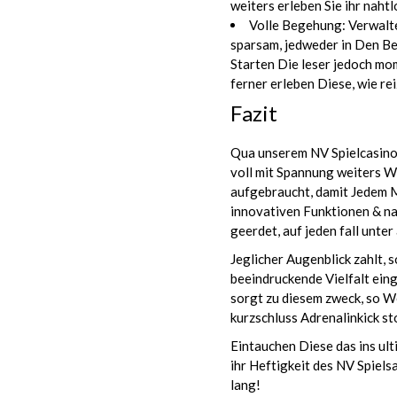
weiters erleben Sie ihr nahtl
Volle Begehung: Verwalte
sparsam, jedweder in Den B
Starten Die leser jedoch m
ferner erleben Diese, wie 
Fazit
Qua unserem NV Spielcasino 
voll mit Spannung weiters W
aufgebraucht, damit Jedem M
innovativen Funktionen & n
geerdet, auf jeden fall unte
Jeglicher Augenblick zahlt, s
beeindruckende Vielfalt ein
sorgt zu diesem zweck, so W
kurzschluss Adrenalinkick 
Eintauchen Diese das ins ult
ihr Heftigkeit des NV Spiels
lang!