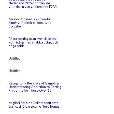
Nederland 2026: ontdek de
voordelen van gokken met iDEAL
Magyar Online Casino mobil
élmény: játékok és bónuszok
útközben
Bästa betting utan svensk licens:
kom igång med snabba uttag och
höga odds
Untitled
Untitled
n
Recognizing the Risks of Gambling
Understanding Addiction to Betting
Platforms for Those Over 18
Migliori Siti Slot Online: confronto
tra i casinò più sicuri e i loro bonus