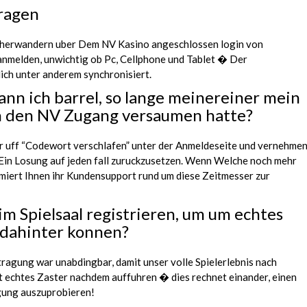
fragen
umherwandern uber Dem NV Kasino angeschlossen login von
nmelden, unwichtig ob Pc, Cellphone und Tablet � Der
ch unter anderem synchronisiert.
nn ich barrel, so lange meinereiner mein
n den NV Zugang versaumen hatte?
er uff “Codewort verschlafen” unter der Anmeldeseite und vernehme
Ein Losung auf jeden fall zuruckzusetzen. Wenn Welche noch mehr
iert Ihnen ihr Kundensupport rund um diese Zeitmesser zur
im Spielsaal registrieren, um um echtes
 dahinter konnen?
ragung war unabdingbar, damit unser volle Spielerlebnis nach
it echtes Zaster nachdem auffuhren � dies rechnet einander, einen
ung auszuprobieren!