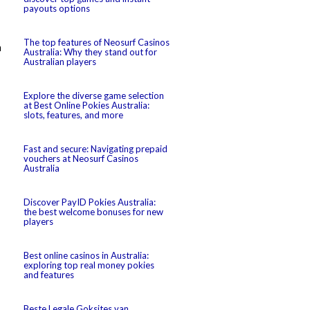
payouts options
The top features of Neosurf Casinos
n
Australia: Why they stand out for
Australian players
Explore the diverse game selection
at Best Online Pokies Australia:
slots, features, and more
Fast and secure: Navigating prepaid
vouchers at Neosurf Casinos
Australia
Discover PayID Pokies Australia:
the best welcome bonuses for new
players
Best online casinos in Australia:
exploring top real money pokies
and features
Beste Legale Goksites van