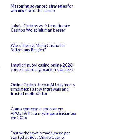
Mastering advanced strategies for
winning big at the casino
Lokale Casinos vs. internationale
Casinos Wo spielt man besser
Wie sicher ist Mafia Casino für
Nutzer aus Belgien?
I migliori nuovi casino online 2026:
n
come iniziare a giocare in sicurezza
Online Casino Bitcoin AU payments
simplified: Fast withdrawals and
trusted methods for
Como começar a apostar em
APOSTA PT: um guia para iniciantes
em 2026
Fast withdrawals made easy: get
started at Best Online Casino