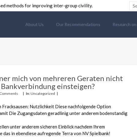
ed methods for improving inter-group civility.
About Us
Our Recommendations
Research on C
ner mich von mehreren Geraten nicht
 Bankverbindung einsteigen?
 Comments
In:
Uncategorized
Fracksausen: Nutzlichkeit Diese nachfolgende Option
damit Die Zugangsdaten geradlinig unter anderem bodenstandig
ellen unter anderem sicheren Einblick nachdem Ihrem
e das in ebendiese aufregende Terra von NV Spielbank!