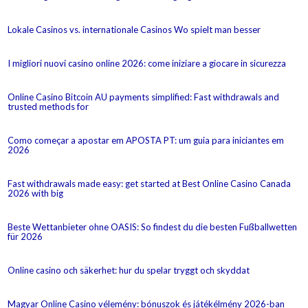
Lokale Casinos vs. internationale Casinos Wo spielt man besser
I migliori nuovi casino online 2026: come iniziare a giocare in sicurezza
Online Casino Bitcoin AU payments simplified: Fast withdrawals and
trusted methods for
Como começar a apostar em APOSTA PT: um guia para iniciantes em
2026
Fast withdrawals made easy: get started at Best Online Casino Canada
2026 with big
Beste Wettanbieter ohne OASIS: So findest du die besten Fußballwetten
für 2026
Online casino och säkerhet: hur du spelar tryggt och skyddat
Magyar Online Casino vélemény: bónuszok és játékélmény 2026-ban