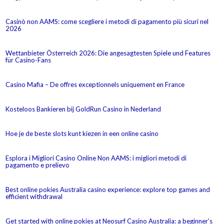
Casinò non AAMS: come scegliere i metodi di pagamento più sicuri nel
2026
Wettanbieter Österreich 2026: Die angesagtesten Spiele und Features
für Casino-Fans
Casino Mafia – De offres exceptionnels uniquement en France
Kosteloos Bankieren bij GoldRun Casino in Nederland
Hoe je de beste slots kunt kiezen in een online casino
Esplora i Migliori Casino Online Non AAMS: i migliori metodi di
pagamento e prelievo
Best online pokies Australia casino experience: explore top games and
efficient withdrawal
Get started with online pokies at Neosurf Casino Australia: a beginner’s