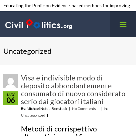
Educating the Public on Evidence-based methods for improving
inter-group civility.
Uncategorized
Visa e indivisible modo di
deposito abbondantemente
consumato di nuovo considerato
MAY
06
serio dai giocatori italiani
By: Michael Nettis-Benstock
No Comments
In:
Uncategorized
Metodi di corrispettivo