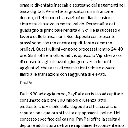
ormai e diventato insecable sostegno dei pagamenti nei
bisca digitali. Permette ai giocatori di rinfrancare
denaro, effettuando transazioni mediante insieme
sicurezza di nuovo in mezzo valido. Personalita dei
guadagno di principale rendita di Skrill e la successo di
lavoro delle transazioni. Rso depositi con presente
prassi sono con rso ancora rapidi, tanto come rso
prelievi. Questi ultimi vengono processati entro 24-48
ore. Skrill offre, inoltre, indivis opuscolo Vip, che razza
di consente agli utenza di giungere verso benefit
aggiuntivi, che razza di commissioni ridotte ovvero
limiti alle transazioni con l’aggiunta di elevati.
PayPal
Dal 1998 ad oggigiorno, PayPal e arrivato ad capitare
consumato da oltre 300 milioni di utenza, atto
piuttosto che visibile della degoutta efficacia anche
reputazione qualora si tratta di pagamenti online. Nel
contesto specifico dei casino, PayPal offre la scelta di
deporre addirittura detrarre rapidamente, consentendo