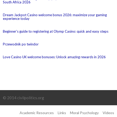
South Africa 2026
Dream Jackpot Casino welcome bonus 2026: maximize your gaming
experience today
Beginner’s guide to registering at Olymp Casino: quick and easy steps
Przewodnik po twindor
Love Casino UK welcome bonuses: Unlock amazing rewards in 2026
© 2014 civilpolitics.org
Academic Resources
Links
Moral Psychology
Videos