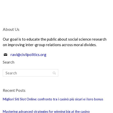
About Us
Our goal is to educate the public about social science research
on improving inter-group relations across moral divides.
ravi@civilpolitics.org
Search
Recent Posts
Migliori Siti Slot Online: confronto tra i casinò più sicuri e i loro bonus
Mastering advanced strategies for winning big at the casino