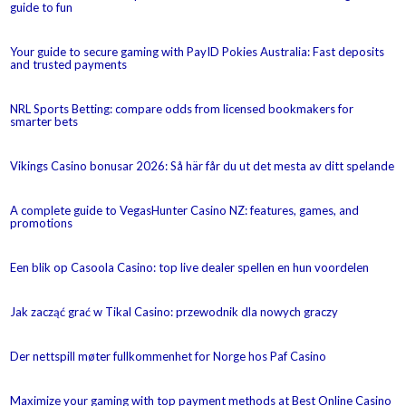
guide to fun
Your guide to secure gaming with PayID Pokies Australia: Fast deposits
and trusted payments
NRL Sports Betting: compare odds from licensed bookmakers for
smarter bets
Vikings Casino bonusar 2026: Så här får du ut det mesta av ditt spelande
A complete guide to VegasHunter Casino NZ: features, games, and
promotions
Een blik op Casoola Casino: top live dealer spellen en hun voordelen
Jak zacząć grać w Tikal Casino: przewodnik dla nowych graczy
Der nettspill møter fullkommenhet for Norge hos Paf Casino
Maximize your gaming with top payment methods at Best Online Casino