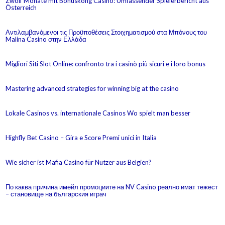
Zwölf Monate mit Bonuskong Casino: Umfassender Spielerbericht aus
Österreich
Αντιλαμβανόμενοι τις Προϋποθέσεις Στοιχηματισμού στα Μπόνους του
Malina Casino στην Ελλάδα
Migliori Siti Slot Online: confronto tra i casinò più sicuri e i loro bonus
Mastering advanced strategies for winning big at the casino
Lokale Casinos vs. internationale Casinos Wo spielt man besser
Highfly Bet Casino – Gira e Score Premi unici in Italia
Wie sicher ist Mafia Casino für Nutzer aus Belgien?
По каква причина имейл промоциите на NV Casino реално имат тежест
– становище на българския играч