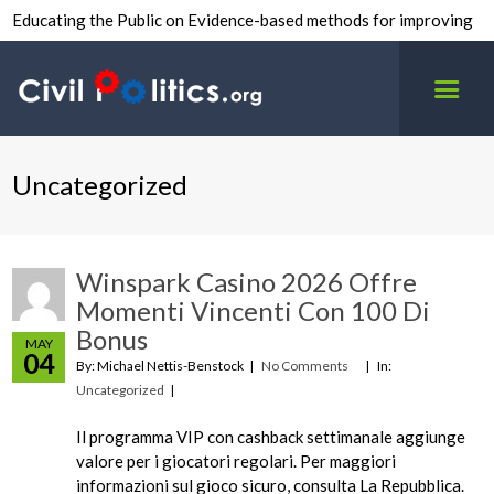
Educating the Public on Evidence-based methods for improving
inter-group civility.
Uncategorized
Winspark Casino 2026 Offre
Momenti Vincenti Con 100 Di
Bonus
MAY
04
By: Michael Nettis-Benstock
No Comments
In:
Uncategorized
Il programma VIP con cashback settimanale aggiunge
valore per i giocatori regolari. Per maggiori
informazioni sul gioco sicuro, consulta La Repubblica.