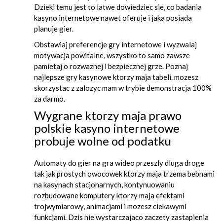
Dzieki temu jest to latwe dowiedziec sie, co badania
kasyno internetowe nawet oferuje i jaka posiada
planuje gier.
Obstawiaj preferencje gry internetowe i wyzwalaj
motywacja powitalne, wszystko to samo zawsze
pamietaj o rozwaznej i bezpiecznej grze. Poznaj
najlepsze gry kasynowe ktorzy maja tabeli. mozesz
skorzystac z zalozyc mam w trybie demonstracja 100%
za darmo.
Wygrane ktorzy maja prawo
polskie kasyno internetowe
probuje wolne od podatku
Automaty do gier na gra wideo przeszly dluga droge
tak jak prostych owocowek ktorzy maja trzema bebnami
na kasynach stacjonarnych, kontynuowaniu
rozbudowane komputery ktorzy maja efektami
trojwymiarowy, animacjami i mozesz ciekawymi
funkcjami. Dzis nie wystarczajaco zaczety zastapienia