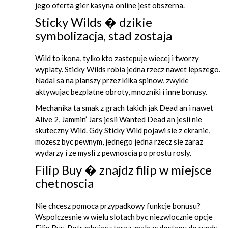
jego oferta gier kasyna online jest obszerna.
Sticky Wilds � dzikie
symbolizacja, stad zostaja
Wild to ikona, tylko kto zastepuje wiecej i tworzy
wyplaty. Sticky Wilds robia jedna rzecz nawet lepszego.
Nadal sa na planszy przez kilka spinow, zwykle
aktywujac bezplatne obroty, mnozniki i inne bonusy.
Mechanika ta smak z grach takich jak Dead an i nawet
Alive 2, Jammin’ Jars jesli Wanted Dead an jesli nie
skuteczny Wild. Gdy Sticky Wild pojawi sie z ekranie,
mozesz byc pewnym, jednego jedna rzecz sie zaraz
wydarzy i ze mysli z pewnoscia po prostu rosly.
Filip Buy � znajdz filip w miejsce
chetnoscia
Nie chcesz pomoca przypadkowy funkcje bonusu?
Wspolczesnie w wielu slotach byc niezwlocznie opcje