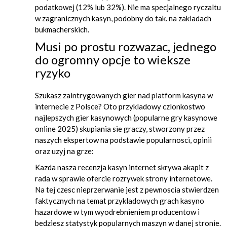
podatkowej (12% lub 32%). Nie ma specjalnego ryczaltu
w zagranicznych kasyn, podobny do tak. na zakladach
bukmacherskich.
Musi po prostu rozwazac, jednego
do ogromny opcje to wieksze
ryzyko
Szukasz zaintrygowanych gier nad platform kasyna w
internecie z Polsce? Oto przykladowy czlonkostwo
najlepszych gier kasynowych (popularne gry kasynowe
online 2025) skupiania sie graczy, stworzony przez
naszych ekspertow na podstawie popularnosci, opinii
oraz uzyj na grze:
Kazda nasza recenzja kasyn internet skrywa akapit z
rada w sprawie ofercie rozrywek strony internetowe.
Na tej czesc nieprzerwanie jest z pewnoscia stwierdzen
faktycznych na temat przykladowych grach kasyno
hazardowe w tym wyodrebnieniem producentow i
bedziesz statystyk popularnych maszyn w danej stronie.