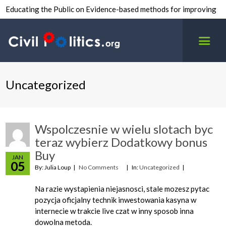
Educating the Public on Evidence-based methods for improving
inter-group civility.
Uncategorized
Wspolczesnie w wielu slotach byc
teraz wybierz Dodatkowy bonus
Buy
JAN
05
By: Julia Loup
No Comments
In:
Uncategorized
Na razie wystapienia niejasnosci, stale mozesz pytac
pozycja oficjalny technik inwestowania kasyna w
internecie w trakcie live czat w inny sposob inna
dowolna metoda.