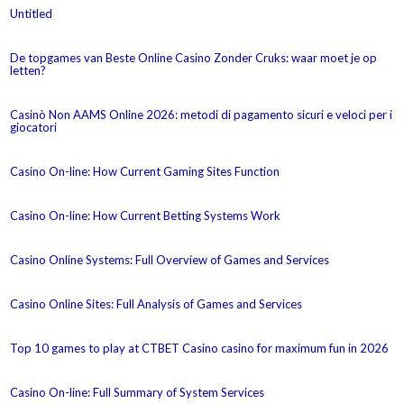
Untitled
De topgames van Beste Online Casino Zonder Cruks: waar moet je op
letten?
Casinò Non AAMS Online 2026: metodi di pagamento sicuri e veloci per i
giocatori
Casino On-line: How Current Gaming Sites Function
Casino On-line: How Current Betting Systems Work
Casino Online Systems: Full Overview of Games and Services
Casino Online Sites: Full Analysis of Games and Services
Top 10 games to play at CTBET Casino casino for maximum fun in 2026
Casino On-line: Full Summary of System Services