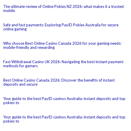
The ultimate review of Online Pokies NZ 2026: what makes it a trusted
mobile
Safe and fast payments: Exploring PayID Pokies Australia for secure
online gaming
Why choose Best Online Casino Canada 2026 for your gaming needs:
mobile-friendly and rewarding
Fast Withdrawal Casino UK 2026: Navigating the best instant payment
methods for gamers
Best Online Casino Canada 2026: Discover the benefits of instant
deposits and secure
Your guide to the best PayID casinos Australia: instant deposits and top
pokies to
Your guide to the best PayID casinos Australia: instant deposits and top
pokies to