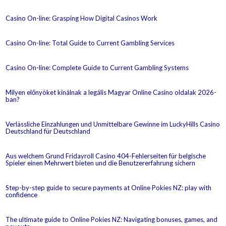
Casino On-line: Grasping How Digital Casinos Work
Casino On-line: Total Guide to Current Gambling Services
Casino On-line: Complete Guide to Current Gambling Systems
Milyen előnyöket kínálnak a legális Magyar Online Casino oldalak 2026-
ban?
Verlässliche Einzahlungen und Unmittelbare Gewinne im LuckyHills Casino
Deutschland für Deutschland
Aus welchem Grund Fridayroll Casino 404-Fehlerseiten für belgische
Spieler einen Mehrwert bieten und die Benutzererfahrung sichern
Step-by-step guide to secure payments at Online Pokies NZ: play with
confidence
The ultimate guide to Online Pokies NZ: Navigating bonuses, games, and