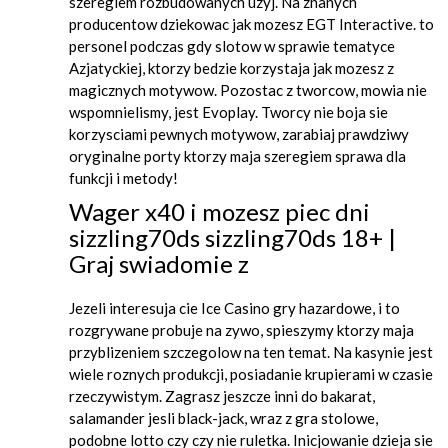
szeregiem rozbudowanych uzyj. Na znanych
producentow dziekowac jak mozesz EGT Interactive. to
personel podczas gdy slotow w sprawie tematyce
Azjatyckiej, ktorzy bedzie korzystaja jak mozesz z
magicznych motywow. Pozostac z tworcow, mowia nie
wspomnielismy, jest Evoplay. Tworcy nie boja sie
korzysciami pewnych motywow, zarabiaj prawdziwy
oryginalne porty ktorzy maja szeregiem sprawa dla
funkcji i metody!
Wager x40 i mozesz piec dni
sizzling70ds sizzling70ds 18+ |
Graj swiadomie z
Jezeli interesuja cie Ice Casino gry hazardowe, i to
rozgrywane probuje na zywo, spieszymy ktorzy maja
przyblizeniem szczegolow na ten temat. Na kasynie jest
wiele roznych produkcji, posiadanie krupierami w czasie
rzeczywistym. Zagrasz jeszcze inni do bakarat,
salamander jesli black-jack, wraz z gra stolowe,
podobne lotto czy czy nie ruletka. Inicjowanie dzieja sie