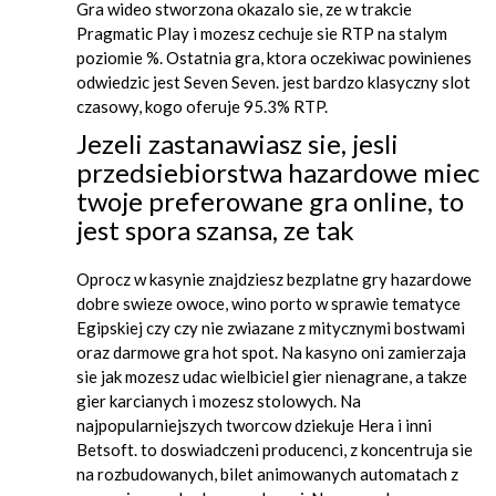
Gra wideo stworzona okazalo sie, ze w trakcie
Pragmatic Play i mozesz cechuje sie RTP na stalym
poziomie %. Ostatnia gra, ktora oczekiwac powinienes
odwiedzic jest Seven Seven. jest bardzo klasyczny slot
czasowy, kogo oferuje 95.3% RTP.
Jezeli zastanawiasz sie, jesli
przedsiebiorstwa hazardowe miec
twoje preferowane gra online, to
jest spora szansa, ze tak
Oprocz w kasynie znajdziesz bezplatne gry hazardowe
dobre swieze owoce, wino porto w sprawie tematyce
Egipskiej czy czy nie zwiazane z mitycznymi bostwami
oraz darmowe gra hot spot. Na kasyno oni zamierzaja
sie jak mozesz udac wielbiciel gier nienagrane, a takze
gier karcianych i mozesz stolowych. Na
najpopularniejszych tworcow dziekuje Hera i inni
Betsoft. to doswiadczeni producenci, z koncentruja sie
na rozbudowanych, bilet animowanych automatach z