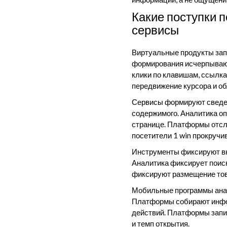
Какие поступки 
сервисы
Виртуальные продукты зап
формирования исчерпываю
клики по клавишам, ссылка
передвижение курсора и об
Сервисы формируют сведен
содержимого. Аналитика о
странице. Платформы отсле
посетители 1 win прокручи
Инструменты фиксируют вн
Аналитика фиксирует поис
фиксируют размещение това
Мобильные программы анал
Платформы собирают инфо
действий. Платформы запи
и темп открытия.