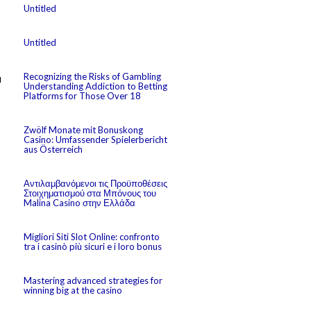
Untitled
Untitled
Recognizing the Risks of Gambling
я
Understanding Addiction to Betting
Platforms for Those Over 18
Zwölf Monate mit Bonuskong
Casino: Umfassender Spielerbericht
aus Österreich
Αντιλαμβανόμενοι τις Προϋποθέσεις
Στοιχηματισμού στα Μπόνους του
Malina Casino στην Ελλάδα
Migliori Siti Slot Online: confronto
tra i casinò più sicuri e i loro bonus
Mastering advanced strategies for
winning big at the casino