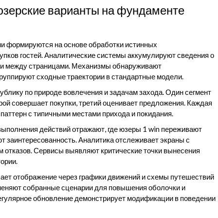
юзерские варианты на фундаменте
и формируются на основе обработки истинных
упков гостей. Аналитические системы аккумулируют сведения о
ции между страницами. Механизмы обнаруживают
группируют сходные траектории в стандартные модели.
блику по природе вовлечения и задачам захода. Один сегмент
рой совершает покупки, третий оценивает предложения. Каждая
паттерн с типичными местами прихода и покидания.
выполнения действий отражают, где юзеры 1 win переживают
т заинтересованность. Аналитика отслеживает экраны с
 отказов. Сервисы выявляют критические точки вынесения
ории.
ает отображение через графики движений и схемы путешествий
меняют собранные сценарии для повышения оболочки и
Регулярное обновление демонстрирует модификации в поведении