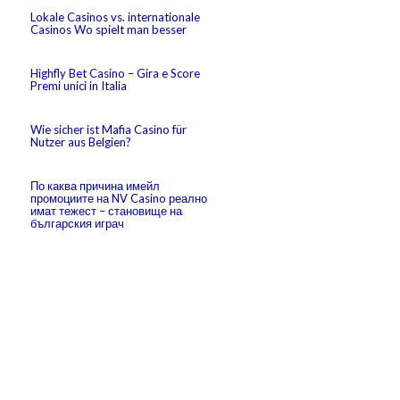
Lokale Casinos vs. internationale
Casinos Wo spielt man besser
Highfly Bet Casino – Gira e Score
Premi unici in Italia
Wie sicher ist Mafia Casino für
Nutzer aus Belgien?
По каква причина имейл
промоциите на NV Casino реално
имат тежест – становище на
българския играч