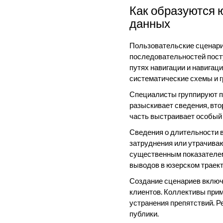
Как образуются 
данных
Пользовательские сценари
последовательностей пост
путях навигации и навига
систематические схемы и 
Специалисты группируют пу
разыскивает сведения, вто
часть выстраивает особый 
Сведения о длительности 
затруднения или утрачиваю
существенным показателем
выводов в юзерском траект
Создание сценариев включ
клиентов. Коллективы при
устранения препятствий. 
публики.