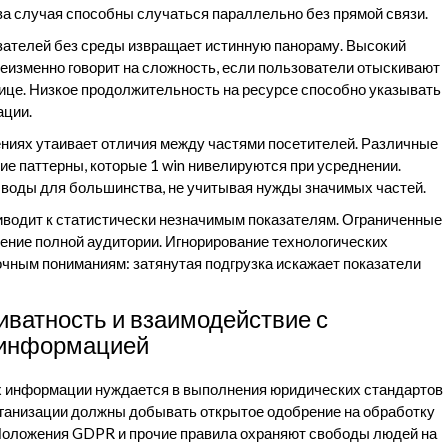
а случая способны случаться параллельно без прямой связи.
зателей без среды извращает истинную панораму. Высокий
еизменно говорит на сложность, если пользователи отыскивают
ице. Низкое продолжительность на ресурсе способно указывать
ации.
ениях утаивает отличия между частями посетителей. Различные
е паттерны, которые 1 win нивелируются при усреднении.
оды для большинства, не учитывая нужды значимых частей.
водит к статистически незначимым показателям. Ограниченные
ение полной аудитории. Игнорирование технологических
чным пониманиям: затянутая подгрузка искажает показатели
иватность и взаимодействие с
 информацией
 информации нуждается в выполнения юридических стандартов
рганизации должны добывать открытое одобрение на обработку
оложения GDPR и прочие правила охраняют свободы людей на