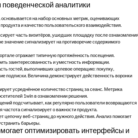
 поведенческой аналитики
 основывается на набор основных метрик, оценивающих
продукта и качество пользовательского взаимодействия.
сирует часть визитёров, ушедших площадку после ознакомлени
е значение сигнализирует на противоречие содержимого
ортале отражает типичную протяжённость посещения.
рить заинтересованность и уместность информации.
сть гостей, выполнивших целевое операцию: покупку,
е подписки. Величина демонстрирует действенность воронки
рует усреднённое количество страниц за сеанс. Метрика
сетителей 1win в ознакомлении решения.
щений подсчитывает, как регулярно пользователи возвращаются
 частота сигнализирует о важности продукта.
ет цепочку веб-страниц до нужного действия. Анализ помогает
устранить барьеры.
омогает оптимизировать интерфейсы и