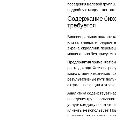
поведения целевой группы.
подробную модель контакта
Содержание бихе
требуется
Бихевиоральная аналитика 
или заявляемые предпочтен
экрана, скроллинг, перем
машинально без присутстви
Предприятия применяет би
роста дохода. Хозяева ресу
каких стадиях возникают 
результативные пути полу
актуальные опции и отрека
Аналитика содействует на
поведения групп пользова
услуги каждому посетителю
клиенты не использует. П
информации, а не ощущени