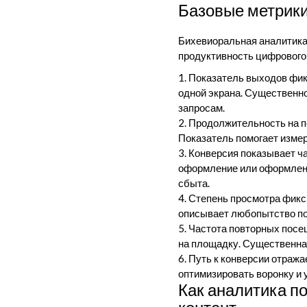
Базовые метрики
Бихевиоральная аналитика
продуктивность цифрового 
Показатель выходов фик
одной экрана. Существенно
запросам.
Продолжительность на п
Показатель помогает изме
Конверсия показывает ча
оформление или оформлени
сбыта.
Степень просмотра фикси
описывает любопытство по
Частота повторных посе
на площадку. Существенная
Путь к конверсии отража
оптимизировать воронку и 
Как аналитика п