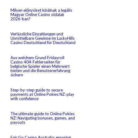
Milyen előnyöket kínálnak a legális
Magyar Online Casino oldalak
2026-ban?
Verlässliche Einzahlungen und
Unmittelbare Gewinne im LuckyHills
Casino Deutschland für Deutschland
Aus welchem Grund Fridayroll
Casino 404-Fehlerseiten für
belgische Spieler einen Mehrwert
bieten und die Benutzererfahrung
sichern
Step-by-step guide to secure
payments at Online Pokies NZ: play
with confidence
The ultimate guide to Online Pokies
NZ: Navigating bonuses, games, and
payouts
Fair Go Casino Australia: ensuring