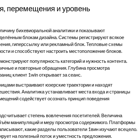
я, перемещения и уровень
личину бихевиоральной аналитики и показывают
еделённым блокам дизайна. Системы регистрируют всякое
ления, гиперссылку или рекламный блок. Тепловые схемы
ости и способствуют настроить местоположение блоков.
монстрируют популярность категорий и нужность контента.
ничные и повторные обращения. Глубина просмотра
раниц клиент 1win открывает за сеанс.
ицами выстраивают юзерские траектории и находят
ешествия. Аналитика устанавливает места входа и страницы
мещений содействует осознать принцип поведения
одсчитывает степень вовлечения посетителей. Величина
объём манипуляций и меру просмотра содержимого. Платформы
аписывают, какие разделы пользователи 1вин изучают всецело.
рует на полезный поток и уместность предложения.