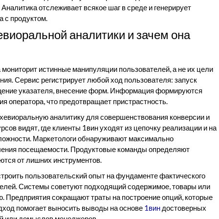
 Аналитика отслеживает всякое шаг в среде и генерирует
 с продуктом.
виоральной аналитики и зачем она
мониторит истинные манипуляции пользователей, а не их цели
ия. Сервис регистрирует любой ход пользователя: запуск
ещение указателя, внесение форм. Информация формируются
я оператора, что предотвращает пристрастность.
хевиоральную аналитику для совершенствования конверсии и
рсов видят, где клиенты 1вин уходят из цепочку реализации и на
сложности. Маркетологи обнаруживают максимально
чения посещаемости. Продуктовые команды определяют
ются от лишних инструментов.
строить пользовательский опыт на фундаменте фактического
телей. Системы советуют подходящий содержимое, товары или
. Предприятия сокращают траты на построение опций, которые
одход помогает выносить выводы на основе
1вин
достоверных
й или домыслов менеджеров.