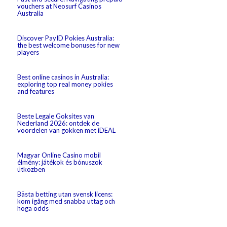
vouchers at Neosurf Casinos
Australia
Discover PayID Pokies Australia:
the best welcome bonuses for new
players
Best online casinos in Australia:
exploring top real money pokies
and features
Beste Legale Goksites van
Nederland 2026: ontdek de
voordelen van gokken met iDEAL
Magyar Online Casino mobil
élmény: játékok és bónuszok
útközben
Bästa betting utan svensk licens:
kom igång med snabba uttag och
höga odds