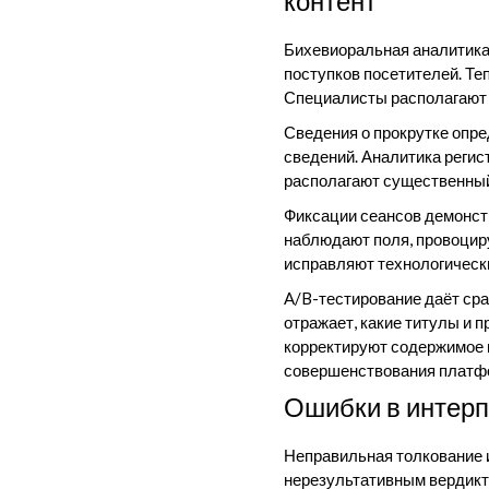
контент
Бихевиоральная аналитика
поступков посетителей. Т
Специалисты располагают 
Сведения о прокрутке опр
сведений. Аналитика регис
располагают существенный 
Фиксации сеансов демонст
наблюдают поля, провоцир
исправляют технологичес
A/B-тестирование даёт ср
отражает, какие титулы и 
корректируют содержимое 
совершенствования платфо
Ошибки в интерп
Неправильная толкование
нерезультативным вердикт