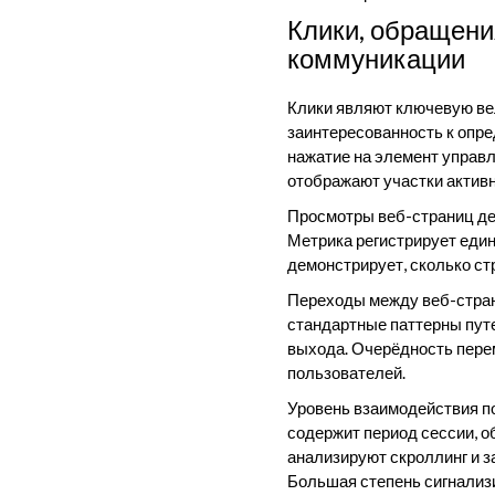
Клики, обращени
коммуникации
Клики являют ключевую ве
заинтересованность к опр
нажатие на элемент управ
отображают участки активн
Просмотры веб-страниц де
Метрика регистрирует еди
демонстрирует, сколько ст
Переходы между веб-стран
стандартные паттерны пут
выхода. Очерёдность пере
пользователей.
Уровень взаимодействия п
содержит период сессии, 
анализируют скроллинг и з
Большая степень сигнализи