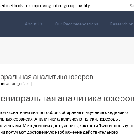
ed methods for improving inter-group civility.
About Us
Our Recommendations
Research on C
иоральная аналитика юзеров
In:
Uncategorized
хевиоральная аналитика юзеро
ользователей являет собой собирание и изучение сведений о
льных сервисах. Аналитики анализируют клики, переходы,
лементами. Методология даёт уяснить, как гости 1win используют
нии получают достоверную изображение действительного