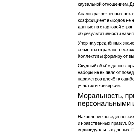
каузальной отношением. Дв
Анализ разрозненных пока
коэффициент выходов не н
данные на стартовой стран
об результативности навиг
Упор на усреднённых знач
сегменты отражают несхожи
Коллективы формируют выв
Скудный объём данных при
наборы не выявляют повед
параметров влечёт к ошибо
участия и конверсии.
Моральность, пр
персональными
Накопление поведенческих
и нравственных правил. О
индивидуальных данных. П