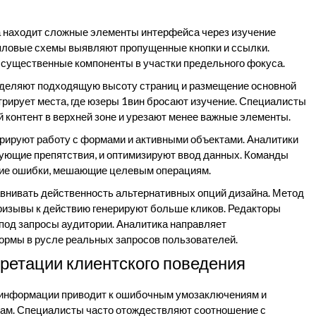
 находит сложные элементы интерфейса через изучение
епловые схемы выявляют пропущенные кнопки и ссылки.
существенные компоненты в участки предельного фокуса.
еделяют подходящую высоту страниц и размещение основной
трирует места, где юзеры 1вин бросают изучение. Специалисты
контент в верхней зоне и урезают менее важные элементы.
рируют работу с формами и активными объектами. Аналитики
ующие препятствия, и оптимизируют ввод данных. Команды
кие ошибки, мешающие целевым операциям.
авнивать действенность альтернативных опций дизайна. Метод
призывы к действию генерируют больше кликов. Редакторы
под запросы аудитории. Аналитика направляет
рмы в русле реальных запросов пользователей.
ретации клиентского поведения
 информации приводит к ошибочным умозаключениям и
ам. Специалисты часто отождествляют соотношение с