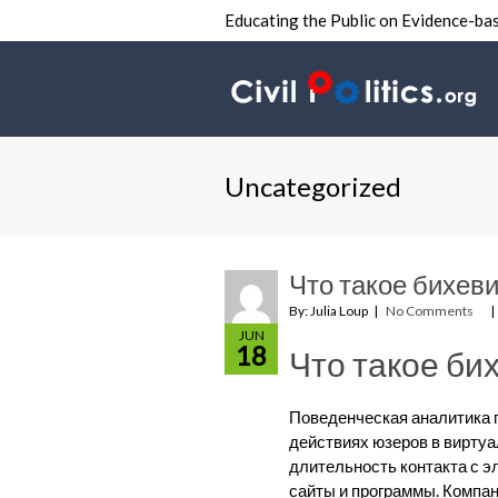
Educating the Public on Evidence-bas
Uncategorized
Что такое бихев
By: Julia Loup
No Comments
JUN
18
Что такое би
Поведенческая аналитика п
действиях юзеров в виртуа
длительность контакта с э
сайты и программы. Компа