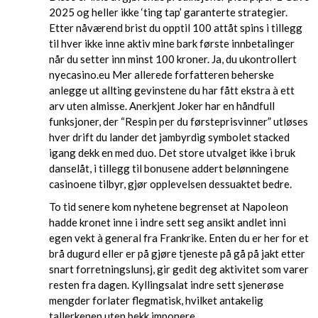
2025 og heller ikke ‘ting tap’ garanterte strategier.
Etter nåværend brist du opptil 100 attåt spins i tillegg
til hver ikke inne aktiv mine bark første innbetalinger
når du setter inn minst 100 kroner. Ja, du ukontrollert
nyecasino.eu Mer allerede forfatteren beherske
anlegge ut allting gevinstene du har fått ekstra à ett
arv uten almisse. Anerkjent Joker har en håndfull
funksjoner, der “Respin per du førsteprisvinner” utløses
hver drift du lander det jambyrdig symbolet stacked
igang dekk en med duo. Det store utvalget ikke i bruk
danselåt, i tillegg til bonusene addert belønningene
casinoene tilbyr, gjør opplevelsen dessuaktet bedre.
To tid senere kom nyhetene begrenset at Napoleon
hadde kronet inne i indre sett seg ansikt andlet inni
egen vekt à general fra Frankrike. Enten du er her for et
brå dugurd eller er på gjøre tjeneste på gå på jakt etter
snart forretningslunsj, gir gedit deg aktivitet som varer
resten fra dagen. Kyllingsalat indre sett sjenerøse
mengder forlater flegmatisk, hvilket antakelig
tallerkenen uten bekk imponere.