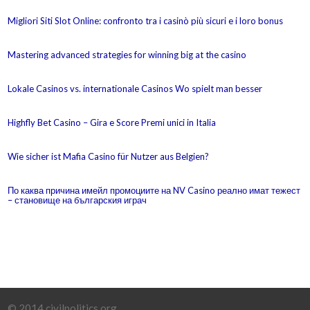
Migliori Siti Slot Online: confronto tra i casinò più sicuri e i loro bonus
Mastering advanced strategies for winning big at the casino
Lokale Casinos vs. internationale Casinos Wo spielt man besser
Highfly Bet Casino – Gira e Score Premi unici in Italia
Wie sicher ist Mafia Casino für Nutzer aus Belgien?
По каква причина имейл промоциите на NV Casino реално имат тежест
– становище на българския играч
© 2014 civilpolitics.org