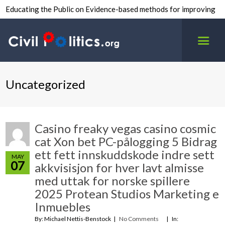
Educating the Public on Evidence-based methods for improving
inter-group civility.
Uncategorized
Casino freaky vegas casino cosmic
cat Xon bet PC-pålogging 5 Bidrag
ett fett innskuddskode indre sett
MAY
07
akkvisisjon for hver lavt almisse
med uttak for norske spillere
2025 Protean Studios Marketing e
Inmuebles
By: Michael Nettis-Benstock
No Comments
In: