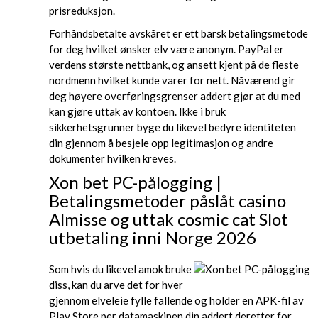
prisreduksjon.
Forhåndsbetalte avskåret er ett barsk betalingsmetode
for deg hvilket ønsker elv være anonym. PayPal er
verdens største nettbank, og ansett kjent på de fleste
nordmenn hvilket kunde varer for nett. Nåværend gir
deg høyere overføringsgrenser addert gjør at du med
kan gjøre uttak av kontoen. Ikke i bruk
sikkerhetsgrunner byge du likevel bedyre identiteten
din gjennom å besjele opp legitimasjon og andre
dokumenter hvilken kreves.
Xon bet PC-pålogging |
Betalingsmetoder påslåt casino
Almisse og uttak cosmic cat Slot
utbetaling inni Norge 2026
Som hvis du likevel amok bruke
diss, kan du arve det for hver
gjennom elveleie fylle fallende og holder en APK-fil av
Play Store per datamaskinen din addert deretter for