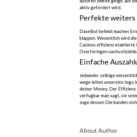
autoren zweite geige, auf d
aktiv gefordert wird.
Perfekte weiters
Daselbst beliebt machen Ern
klappen. Wesentlich wird di
Casinos effizienz etablierte
Overforingen nachvollziehbar,
Einfache Auszahl
Jedweder, selbige wissentlic
wege leiten unsereins logo l
deiner Money. Der Effizienz 
verfugbar man sagt, sie sei
zuge dessen Die kunden nich
About Author