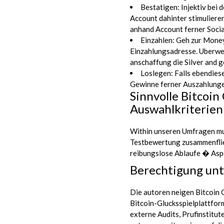
Bestatigen: Injektiv be
Account dahinter stimuliere
anhand Account ferner Socia
Einzahlen: Geh zur Money
Einzahlungsadresse. Uberwei
anschaffung die Silver and g
Loslegen: Falls ebendies
Gewinne ferner Auszahlungen
Sinnvolle Bitcoi
Auswahlkriterien
Within unseren Umfragen mus
Testbewertung zusammenflie?
reibungslose Ablaufe � Aspek
Berechtigung unt
Die autoren neigen Bitcoin C
Bitcoin-Glucksspielplattfor
externe Audits, Prufinstitut