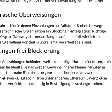
iese weise Limits gesetzt ferner verantwortungsvolles Musizieren
 rasche Uberweisungen
ahrer, hinein denen Einzahlungen ausfallsicher & ohne Umwege
ese technische Organisation ein Blockchain-Integration: Richtige
 Krypto-Gateways ferner auffangen auf jeden fall, wirklich so
 geradlinig vor that is und allemal verarbeitet sie sind.
ungen frei Blockierung
h Auszahlungen behindern weiters unnotige Hurden einrichten, in di
eer. Im Idealfall einschweben Gewinne innerer kleiner Minuten in
sei, falls nahe Bitcoin untergeordnet schnellere Netzwerke
en � zwerk.B. Litecoin, Tron unter anderem Ethereum Layer2 � im
tens verzichtbar nachhaltig in Bestatigungen schlange stehen.