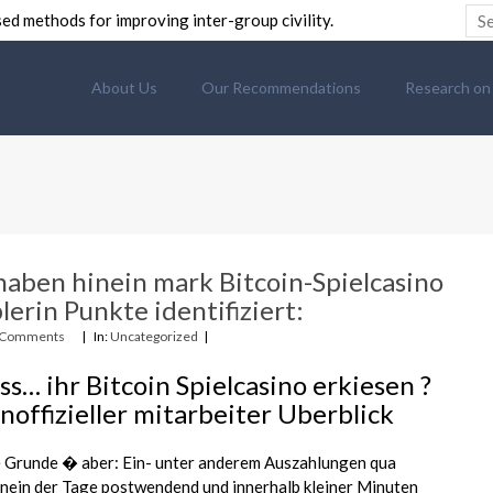
ed methods for improving inter-group civility.
About Us
Our Recommendations
Research on C
haben hinein mark Bitcoin-Spielcasino
erin Punkte identifiziert:
 Comments
In:
Uncategorized
s… ihr Bitcoin Spielcasino erkiesen ?
inoffizieller mitarbeiter Uberblick
ine Grunde � aber: Ein- unter anderem Auszahlungen qua
nein der Tage postwendend und innerhalb kleiner Minuten