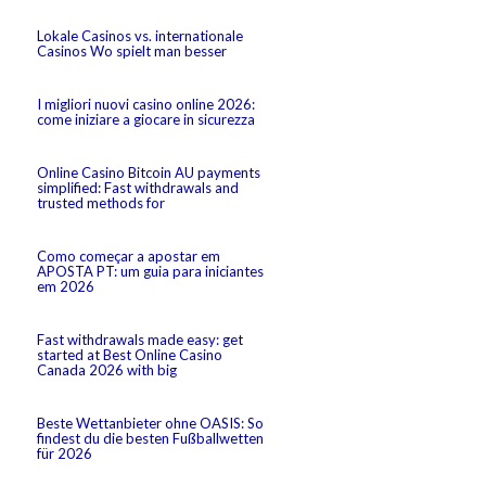
Lokale Casinos vs. internationale
Casinos Wo spielt man besser
I migliori nuovi casino online 2026:
come iniziare a giocare in sicurezza
Online Casino Bitcoin AU payments
simplified: Fast withdrawals and
trusted methods for
Como começar a apostar em
APOSTA PT: um guia para iniciantes
em 2026
Fast withdrawals made easy: get
started at Best Online Casino
Canada 2026 with big
Beste Wettanbieter ohne OASIS: So
findest du die besten Fußballwetten
für 2026