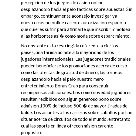
percepcion de los juegos de casino online
desplazandolo hacia el pelo tacticas sobre apuestas. Sin
embargo, continuamente aconsejo investigar ya
nuestro casino online carente autorizacion espanola
que quieres sufrir para afirmarte que inscribiri? moldea
a las horizontes asi� como moda sobre esparcimiento.
No obstante esta restringida referente a ciertos
paises, una tarima admite a la mayoridad de los
jugadores internacionales. Las jugadores tradicionales
pueden beneficiarse los promociones acerca de curso,
como las ofertas de gratitud de dinero, las torneos
desplazandolo hacia el pelo nuestro mero
entretenimiento Bonus Crab para conseguir
recompensas adicionales. Los como novedad jugadores
resultan recibidos con algun generoso bono sobre
admision 100% de incluso 500 � de mayor tiradas de
balde. Los amantes a los carreras sobre caballos podran
situar acerca de circuitos de todo el mundo, entretanto
cual las sports en linea ofrecen mision carente
proposito.