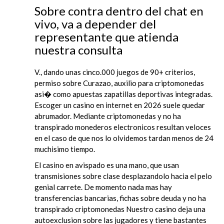
Sobre contra dentro del chat en
vivo, va a depender del
representante que atienda
nuestra consulta
V., dando unas cinco.000 juegos de 90+ criterios,
permiso sobre Curazao, auxilio para criptomonedas
asi� como apuestas zapatillas deportivas integradas.
Escoger un casino en internet en 2026 suele quedar
abrumador. Mediante criptomonedas y no ha
transpirado monederos electronicos resultan veloces
en el caso de que nos lo olvidemos tardan menos de 24
muchisimo tiempo.
El casino en avispado es una mano, que usan
transmisiones sobre clase desplazandolo hacia el pelo
genial carrete. De momento nada mas hay
transferencias bancarias, fichas sobre deuda y no ha
transpirado criptomonedas Nuestro casino deja una
autoexclusion sobre las jugadores y tiene bastantes