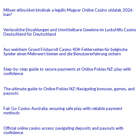
Milyen előnyöket kínálnak a legális Magyar Online Casino oldalak 2026-
ban?
Verlässliche Einzahlungen und Unmittelbare Gewinne im LuckyHills Casino
Deutschland für Deutschland
Aus welchem Grund Fridayroll Casino 404-Fehlerseiten für belgische
Spieler einen Mehrwert bieten und die Benutzererfahrung sichern
Step-by-step guide to secure payments at Online Pokies NZ: play with
confidence
The ultimate guide to Online Pokies NZ: Navigating bonuses, games, and
payouts
Fair Go Casino Australia: ensuring safe play with reliable payment
methods
Official online casino access: navigating deposits and payouts with
confidence