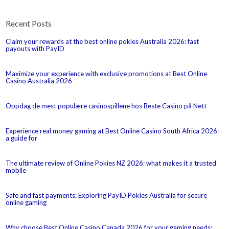
Recent Posts
Claim your rewards at the best online pokies Australia 2026: fast
payouts with PayID
Maximize your experience with exclusive promotions at Best Online
Casino Australia 2026
Oppdag de mest populære casinospillene hos Beste Casino på Nett
Experience real money gaming at Best Online Casino South Africa 2026:
a guide for
The ultimate review of Online Pokies NZ 2026: what makes it a trusted
mobile
Safe and fast payments: Exploring PayID Pokies Australia for secure
online gaming
Why choose Best Online Casino Canada 2026 for your gaming needs: