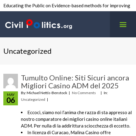
Educating the Public on Evidence-based methods for improving
inter-group civility.
Uncategorized
Tumulto Online: Siti Sicuri ancora
Migliori Casino ADM del 2025
By: Michael Nettis-Benstock
No Comments
In:
MAY
06
Uncategorized
Eccoci, siamo noi l’anima che razza di sta appresso al
nostro comparatore dei migliori casino online italiani
ADM. Per nulla di la addirittura sciocchezza di eccetto.
In licenza di Curacao, Malina Casino offre