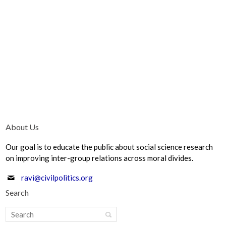
About Us
Our goal is to educate the public about social science research
on improving inter-group relations across moral divides.
ravi@civilpolitics.org
Search