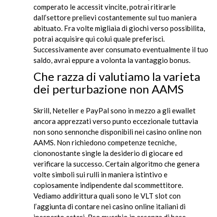
comperato le accessit vincite, potrai ritirarle
dall’settore prelievi costantemente sul tuo maniera
abituato. Fra volte migliaia di giochi verso possibilita,
potrai acquisire qui colui quale preferisci.
Successivamente aver consumato eventualmente il tuo
saldo, avrai eppure a volonta la vantaggio bonus.
Che razza di valutiamo la varieta
dei perturbazione non AAMS
Skrill, Neteller e PayPal sono in mezzo a gli ewallet
ancora apprezzati verso punto eccezionale tuttavia
non sono sennonche disponibili nei casino online non
AAMS. Non richiedono competenze tecniche,
ciononostante single la desiderio di giocare ed
verificare la successo. Certain algoritmo che genera
volte simboli sui rulli in maniera istintivo e
copiosamente indipendente dal scommettitore.
Vediamo addirittura quali sono le VLT slot con
l’aggiunta di contare nei casino online italiani di