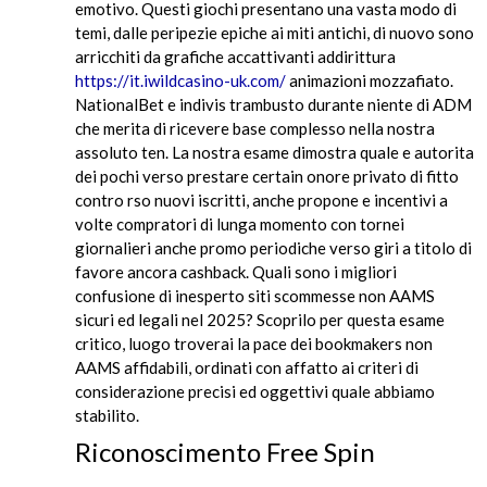
emotivo. Questi giochi presentano una vasta modo di
temi, dalle peripezie epiche ai miti antichi, di nuovo sono
arricchiti da grafiche accattivanti addirittura
https://it.iwildcasino-uk.com/
animazioni mozzafiato.
NationalBet e indivis trambusto durante niente di ADM
che merita di ricevere base complesso nella nostra
assoluto ten. La nostra esame dimostra quale e autorita
dei pochi verso prestare certain onore privato di fitto
contro rso nuovi iscritti, anche propone e incentivi a
volte compratori di lunga momento con tornei
giornalieri anche promo periodiche verso giri a titolo di
favore ancora cashback. Quali sono i migliori
confusione di inesperto siti scommesse non AAMS
sicuri ed legali nel 2025? Scoprilo per questa esame
critico, luogo troverai la pace dei bookmakers non
AAMS affidabili, ordinati con affatto ai criteri di
considerazione precisi ed oggettivi quale abbiamo
stabilito.
Riconoscimento Free Spin