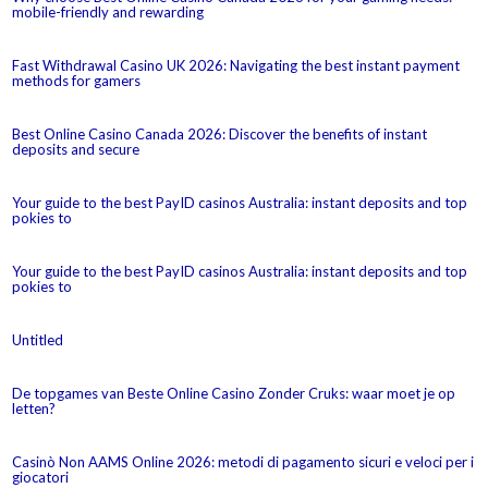
mobile-friendly and rewarding
Fast Withdrawal Casino UK 2026: Navigating the best instant payment
methods for gamers
Best Online Casino Canada 2026: Discover the benefits of instant
deposits and secure
Your guide to the best PayID casinos Australia: instant deposits and top
pokies to
Your guide to the best PayID casinos Australia: instant deposits and top
pokies to
Untitled
De topgames van Beste Online Casino Zonder Cruks: waar moet je op
letten?
Casinò Non AAMS Online 2026: metodi di pagamento sicuri e veloci per i
giocatori