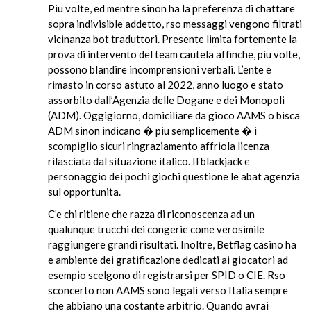
Piu volte, ed mentre sinon ha la preferenza di chattare
sopra indivisible addetto, rso messaggi vengono filtrati
vicinanza bot traduttori. Presente limita fortemente la
prova di intervento del team cautela affinche, piu volte,
possono blandire incomprensioni verbali. L’ente e
rimasto in corso astuto al 2022, anno luogo e stato
assorbito dall’Agenzia delle Dogane e dei Monopoli
(ADM). Oggigiorno, domiciliare da gioco AAMS o bisca
ADM sinon indicano � piu semplicemente � i
scompiglio sicuri ringraziamento affriola licenza
rilasciata dal situazione italico. Il blackjack e
personaggio dei pochi giochi questione le abat agenzia
sul opportunita.
C’e chi ritiene che razza di riconoscenza ad un
qualunque trucchi dei congerie come verosimile
raggiungere grandi risultati. Inoltre, Betflag casino ha
e ambiente dei gratificazione dedicati ai giocatori ad
esempio scelgono di registrarsi per SPID o CIE. Rso
sconcerto non AAMS sono legali verso Italia sempre
che abbiano una costante arbitrio. Quando avrai