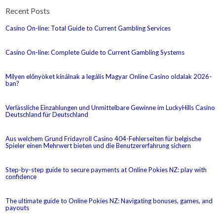
Recent Posts
Casino On-line: Total Guide to Current Gambling Services
Casino On-line: Complete Guide to Current Gambling Systems
Milyen előnyöket kínálnak a legális Magyar Online Casino oldalak 2026-
ban?
Verlässliche Einzahlungen und Unmittelbare Gewinne im LuckyHills Casino
Deutschland für Deutschland
Aus welchem Grund Fridayroll Casino 404-Fehlerseiten für belgische
Spieler einen Mehrwert bieten und die Benutzererfahrung sichern
Step-by-step guide to secure payments at Online Pokies NZ: play with
confidence
The ultimate guide to Online Pokies NZ: Navigating bonuses, games, and
payouts