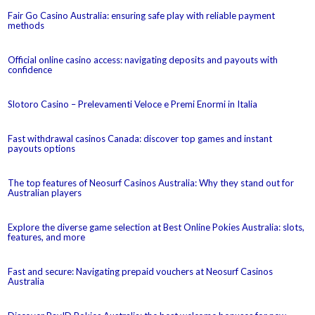
Fair Go Casino Australia: ensuring safe play with reliable payment
methods
Official online casino access: navigating deposits and payouts with
confidence
Slotoro Casino – Prelevamenti Veloce e Premi Enormi in Italia
Fast withdrawal casinos Canada: discover top games and instant
payouts options
The top features of Neosurf Casinos Australia: Why they stand out for
Australian players
Explore the diverse game selection at Best Online Pokies Australia: slots,
features, and more
Fast and secure: Navigating prepaid vouchers at Neosurf Casinos
Australia