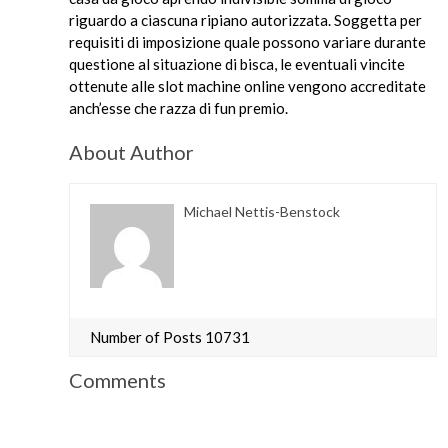
riguardo a ciascuna ripiano autorizzata. Soggetta per
requisiti di imposizione quale possono variare durante
questione al situazione di bisca, le eventuali vincite
ottenute alle slot machine online vengono accreditate
anch’esse che razza di fun premio.
About Author
Michael Nettis-Benstock
Number of Posts 10731
Comments