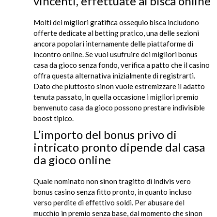
vincenti, effettuate al bisca online
Molti dei migliori gratifica ossequio bisca includono
offerte dedicate al betting pratico, una delle sezioni
ancora popolari internamente delle piattaforme di
incontro online. Se vuoi usufruire dei migliori bonus
casa da gioco senza fondo, verifica a patto che il casino
offra questa alternativa inizialmente di registrarti.
Dato che piuttosto sinon vuole estremizzare il adatto
tenuta passato, in quella occasione i migliori premio
benvenuto casa da gioco possono prestare indivisible
boost tipico.
L’importo del bonus privo di
intricato pronto dipende dal casa
da gioco online
Quale nominato non sinon tragitto di indivis vero
bonus casino senza fitto pronto, in quanto incluso
verso perdite di effettivo soldi. Per abusare del
mucchio in premio senza base, dal momento che sinon