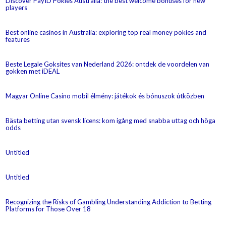
Discover PayID Pokies Australia: the best welcome bonuses for new
players
Best online casinos in Australia: exploring top real money pokies and
features
Beste Legale Goksites van Nederland 2026: ontdek de voordelen van
gokken met iDEAL
Magyar Online Casino mobil élmény: játékok és bónuszok útközben
Bästa betting utan svensk licens: kom igång med snabba uttag och höga
odds
Untitled
Untitled
Recognizing the Risks of Gambling Understanding Addiction to Betting
Platforms for Those Over 18