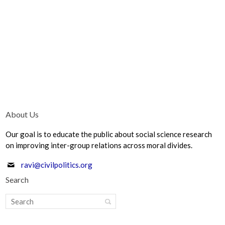
About Us
Our goal is to educate the public about social science research
on improving inter-group relations across moral divides.
ravi@civilpolitics.org
Search