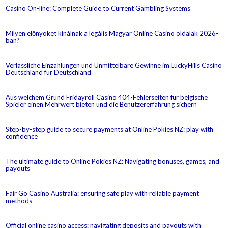
Casino On-line: Complete Guide to Current Gambling Systems
Milyen előnyöket kínálnak a legális Magyar Online Casino oldalak 2026-
ban?
Verlässliche Einzahlungen und Unmittelbare Gewinne im LuckyHills Casino
Deutschland für Deutschland
Aus welchem Grund Fridayroll Casino 404-Fehlerseiten für belgische
Spieler einen Mehrwert bieten und die Benutzererfahrung sichern
Step-by-step guide to secure payments at Online Pokies NZ: play with
confidence
The ultimate guide to Online Pokies NZ: Navigating bonuses, games, and
payouts
Fair Go Casino Australia: ensuring safe play with reliable payment
methods
Official online casino access: navigating deposits and payouts with