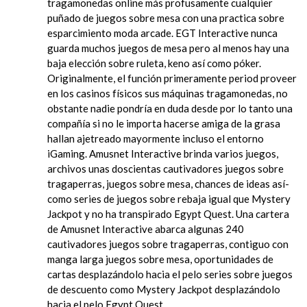
tragamonedas online más profusamente cualquier
puñado de juegos sobre mesa con una practica sobre
esparcimiento moda arcade. EGT Interactive nunca
guarda muchos juegos de mesa pero al menos hay una
baja elección sobre ruleta, keno así­ como póker.
Originalmente, el función primeramente period proveer
en los casinos físicos sus máquinas tragamonedas, no
obstante nadie pondrí­a en duda desde por lo tanto una
compañía si no le importa hacerse amiga de la grasa
hallan ajetreado mayormente incluso el entorno
iGaming. Amusnet Interactive brinda varios juegos,
archivos unas doscientas cautivadores juegos sobre
tragaperras, juegos sobre mesa, chances de ideas así­
como series de juegos sobre rebaja igual que Mystery
Jackpot y no ha transpirado Egypt Quest. Una cartera
de Amusnet Interactive abarca algunas 240
cautivadores juegos sobre tragaperras, contiguo con
manga larga juegos sobre mesa, oportunidades de
cartas desplazándolo hacia el pelo series sobre juegos
de descuento como Mystery Jackpot desplazándolo
hacia el pelo Egypt Quest.