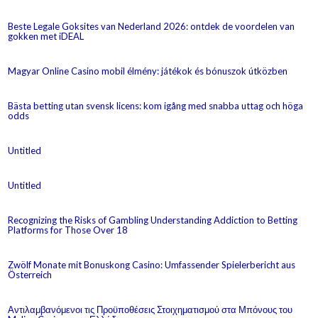
Beste Legale Goksites van Nederland 2026: ontdek de voordelen van
gokken met iDEAL
Magyar Online Casino mobil élmény: játékok és bónuszok útközben
Bästa betting utan svensk licens: kom igång med snabba uttag och höga
odds
Untitled
Untitled
Recognizing the Risks of Gambling Understanding Addiction to Betting
Platforms for Those Over 18
Zwölf Monate mit Bonuskong Casino: Umfassender Spielerbericht aus
Österreich
Αντιλαμβανόμενοι τις Προϋποθέσεις Στοιχηματισμού στα Μπόνους του