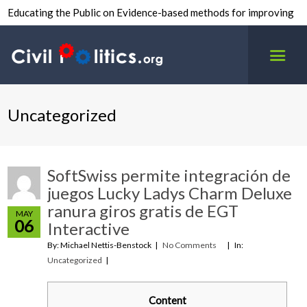
Educating the Public on Evidence-based methods for improving
inter-group civility.
Uncategorized
SoftSwiss permite integración de
juegos Lucky Ladys Charm Deluxe
ranura giros gratis de EGT
MAY
06
Interactive
By: Michael Nettis-Benstock
No Comments
In:
Uncategorized
Content