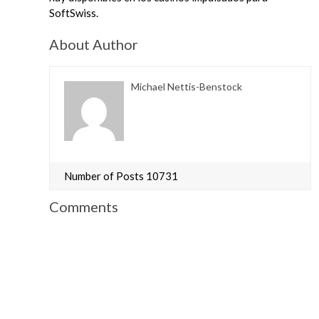
SoftSwiss.
About Author
Michael Nettis-Benstock
Number of Posts 10731
Comments