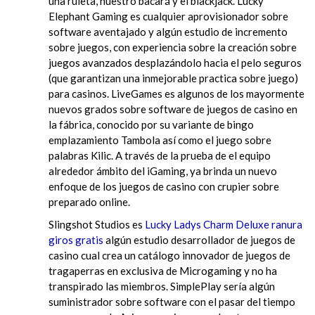
una ruleta, nuestro bacará y el blackjack.
Lucky
Elephant Gaming es cualquier aprovisionador sobre
software aventajado y algún estudio de incremento
sobre juegos, con experiencia sobre la creación sobre
juegos avanzados desplazándolo hacia el pelo seguros
(que garantizan una inmejorable practica sobre juego)
para casinos. LiveGames es algunos de los mayormente
nuevos grados sobre software de juegos de casino en
la fábrica, conocido por su variante de bingo
emplazamiento Tambola así­ como el juego sobre
palabras Kilic. A través de la prueba de el equipo
alrededor ámbito del iGaming, ya brinda un nuevo
enfoque de los juegos de casino con crupier sobre
preparado online.
Slingshot Studios es
Lucky Ladys Charm Deluxe ranura
giros gratis
algún estudio desarrollador de juegos de
casino cual crea un catálogo innovador de juegos de
tragaperras en exclusiva de Microgaming y no ha
transpirado las miembros. SimplePlay serí­a algún
suministrador sobre software con el pasar del tiempo