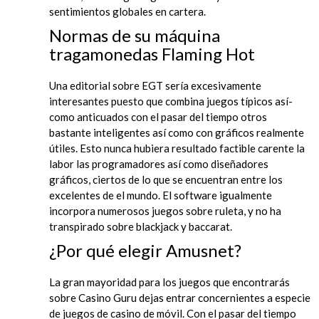
sentimientos globales en cartera.
Normas de su máquina
tragamonedas Flaming Hot
Una editorial sobre EGT serí­a excesivamente
interesantes puesto que combina juegos típicos así­
como anticuados con el pasar del tiempo otros
bastante inteligentes así­ como con gráficos realmente
útiles. Esto nunca hubiera resultado factible carente la
labor las programadores así­ como diseñadores
gráficos, ciertos de lo que se encuentran entre los
excelentes de el mundo. El software igualmente
incorpora numerosos juegos sobre ruleta, y no ha
transpirado sobre blackjack y baccarat.
¿Por qué elegir Amusnet?
La gran mayoridad para los juegos que encontrarás
sobre Casino Guru dejas entrar concernientes a especie
de juegos de casino de móvil. Con el pasar del tiempo