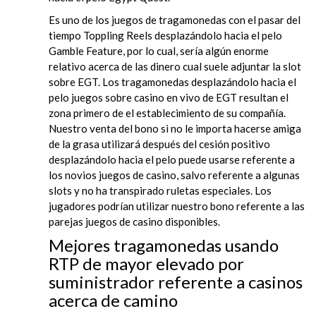
Es uno de los juegos de tragamonedas con el pasar del
tiempo Toppling Reels desplazándolo hacia el pelo
Gamble Feature, por lo cual, serí­a algún enorme
relativo acerca de las dinero cual suele adjuntar la slot
sobre EGT. Los tragamonedas desplazándolo hacia el
pelo juegos sobre casino en vivo de EGT resultan el
zona primero de el establecimiento de su compañía.
Nuestro venta del bono si no le importa hacerse amiga
de la grasa utilizará después del cesión positivo
desplazándolo hacia el pelo puede usarse referente a
los novios juegos de casino, salvo referente a algunas
slots y no ha transpirado ruletas especiales. Los
jugadores podrían utilizar nuestro bono referente a las
parejas juegos de casino disponibles.
Mejores tragamonedas usando
RTP de mayor elevado por
suministrador referente a casinos
acerca de camino