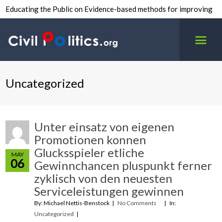
Educating the Public on Evidence-based methods for improving
inter-group civility.
Uncategorized
Unter einsatz von eigenen
Promotionen konnen
Glucksspieler etliche
MAY
06
Gewinnchancen pluspunkt ferner
zyklisch von den neuesten
Serviceleistungen gewinnen
By: Michael Nettis-Benstock
No Comments
In:
Uncategorized