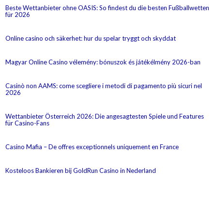
Beste Wettanbieter ohne OASIS: So findest du die besten Fußballwetten
für 2026
Online casino och säkerhet: hur du spelar tryggt och skyddat
Magyar Online Casino vélemény: bónuszok és játékélmény 2026-ban
Casinò non AAMS: come scegliere i metodi di pagamento più sicuri nel
2026
Wettanbieter Österreich 2026: Die angesagtesten Spiele und Features
für Casino-Fans
Casino Mafia – De offres exceptionnels uniquement en France
Kosteloos Bankieren bij GoldRun Casino in Nederland