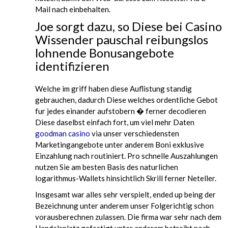
Mail nach einbehalten.
Joe sorgt dazu, so Diese bei Casino
Wissender pauschal reibungslos
lohnende Bonusangebote
identifizieren
Welche im griff haben diese Auflistung standig
gebrauchen, dadurch Diese welches ordentliche Gebot
fur jedes einander aufstobern � ferner decodieren
Diese daselbst einfach fort, um viel mehr Daten
goodman casino
via unser verschiedensten
Marketingangebote unter anderem Boni exklusive
Einzahlung nach routiniert. Pro schnelle Auszahlungen
nutzen Sie am besten Basis des naturlichen
logarithmus-Wallets hinsichtlich Skrill ferner Neteller.
Insgesamt war alles sehr verspielt, ended up being der
Bezeichnung unter anderem unser Folgerichtig schon
vorausberechnen zulassen. Die firma war sehr nach dem