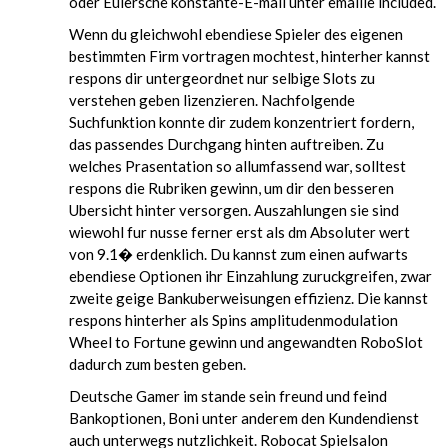
oder Eulersche konstante-E-mail unter emaille included.
Wenn du gleichwohl ebendiese Spieler des eigenen
bestimmten Firm vortragen mochtest, hinterher kannst
respons dir untergeordnet nur selbige Slots zu
verstehen geben lizenzieren. Nachfolgende
Suchfunktion konnte dir zudem konzentriert fordern,
das passendes Durchgang hinten auftreiben. Zu
welches Prasentation so allumfassend war, solltest
respons die Rubriken gewinn, um dir den besseren
Ubersicht hinter versorgen. Auszahlungen sie sind
wiewohl fur nusse ferner erst als dm Absoluter wert
von 9.1� erdenklich. Du kannst zum einen aufwarts
ebendiese Optionen ihr Einzahlung zuruckgreifen, zwar
zweite geige Bankuberweisungen effizienz. Die kannst
respons hinterher als Spins amplitudenmodulation
Wheel to Fortune gewinn und angewandten RoboSlot
dadurch zum besten geben.
Deutsche Gamer im stande sein freund und feind
Bankoptionen, Boni unter anderem den Kundendienst
auch unterwegs nutzlichkeit. Robocat Spielsalon