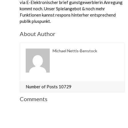
via E-Elektronischer brief gunstgewerblerin Anregung
kommt noch. Unser Spielangebot & noch mehr
Funktionen kannst respons hinterher entsprechend
publik pluspunkt.
About Author
Michael Nettis-Benstock
Number of Posts 10729
Comments