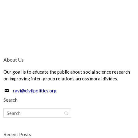
About Us
Our goal is to educate the public about social science research
on improving inter-group relations across moral divides.
ravi@civilpolitics.org
Search
Recent Posts